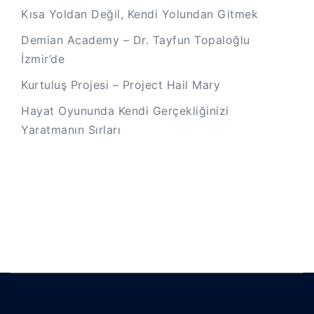
Kısa Yoldan Değil, Kendi Yolundan Gitmek
Demian Academy – Dr. Tayfun Topaloğlu
İzmir’de
Kurtuluş Projesi – Project Hail Mary
Hayat Oyununda Kendi Gerçekliğinizi
Yaratmanın Sırları