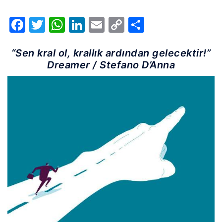
Facebook
Twitter
WhatsApp
LinkedIn
Email
Copy
Share
Link
“Sen kral ol, krallık ardından gelecektir!”
Dreamer / Stefano D’Anna