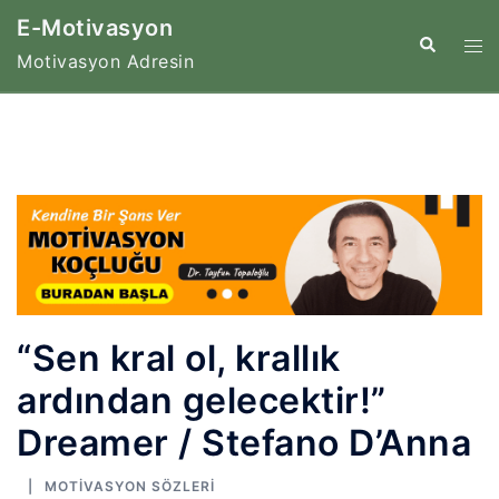
İçeriğe
E-Motivasyon
atla
Tog
Search
Motivasyon Adresin
me
“Sen kral ol, krallık
ardından gelecektir!”
Dreamer / Stefano D’Anna
MOTIVASYON SÖZLERI