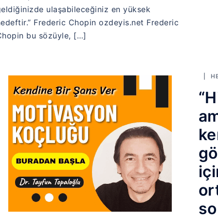
eldiğinizde ulaşabileceğiniz en yüksek
edeftir.” Frederic Chopin ozdeyis.net Frederic
hopin bu sözüyle, […]
H
“H
am
ke
gö
iç
or
so