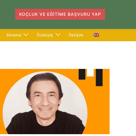
KOÇLUK VE EĞITIME BAŞVURU YAP
Sinema
Özdeyiş
İletişim