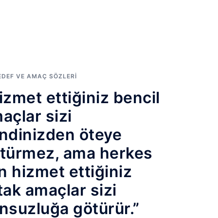
EDEF VE AMAÇ SÖZLERI
izmet ettiğiniz bencil
açlar sizi
ndinizden öteye
türmez, ama herkes
in hizmet ettiğiniz
tak amaçlar sizi
nsuzluğa götürür.”