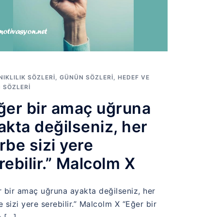
IKLILIK SÖZLERI
,
GÜNÜN SÖZLERI
,
HEDEF VE
 SÖZLERI
ğer bir amaç uğruna
akta değilseniz, her
rbe sizi yere
rebilir.” Malcolm X
r bir amaç uğruna ayakta değilseniz, her
 sizi yere serebilir.” Malcolm X “Eğer bir