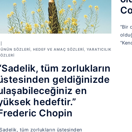
Co
“Bir 
oldu
“Ken
GÜNÜN SÖZLERI
,
HEDEF VE AMAÇ SÖZLERI
,
YARATICILIK
ÖZLERI
“Sadelik, tüm zorlukların
üstesinden geldiğinizde
ulaşabileceğiniz en
yüksek hedeftir.”
Frederic Chopin
Sadelik, tüm zorlukların üstesinden