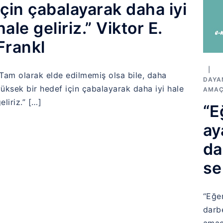
için çabalayarak daha iyi
hale geliriz.” Viktor E.
Frankl
Tam olarak elde edilmemiş olsa bile, daha
DAYAN
üksek bir hedef için çabalayarak daha iyi hale
AMAÇ
eliriz.” […]
“E
ay
da
se
“Eğe
darbe