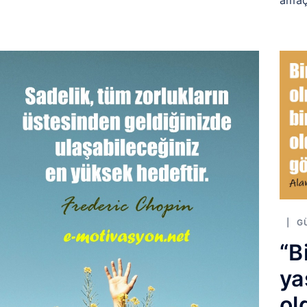
amaç
G
“B
ya
ol