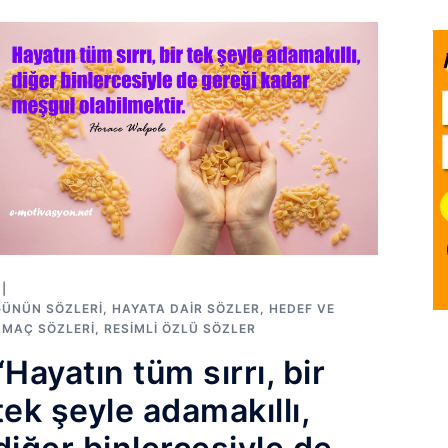
GÜNÜN SÖZLERI
,
HAYATA DAIR SÖZLER
,
HEDEF VE
AMAÇ SÖZLERI
,
RESIMLI ÖZLÜ SÖZLER
“Hayatın tüm sırrı, bir
tek şeyle adamakıllı,