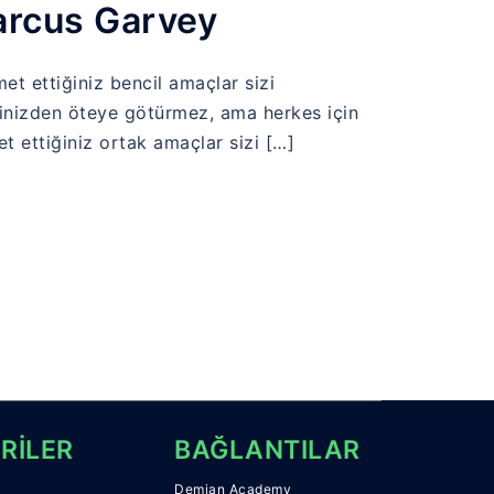
rcus Garvey
et ettiğiniz bencil amaçlar sizi
inizden öteye götürmez, ama herkes için
t ettiğiniz ortak amaçlar sizi […]
RİLER
BAĞLANTILAR
Demian Academy