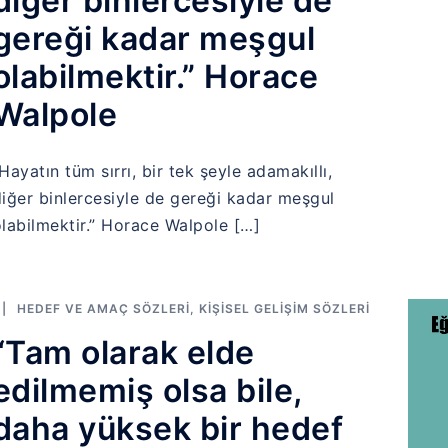
diğer binlercesiyle de
gereği kadar meşgul
olabilmektir.” Horace
Walpole
Hayatın tüm sırrı, bir tek şeyle adamakıllı,
iğer binlercesiyle de gereği kadar meşgul
labilmektir.” Horace Walpole […]
HEDEF VE AMAÇ SÖZLERI
,
KIŞISEL GELIŞIM SÖZLERI
“Tam olarak elde
edilmemiş olsa bile,
daha yüksek bir hedef