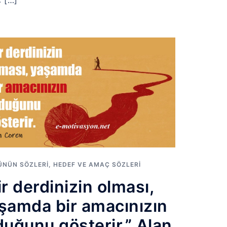
 […]
ÜNÜN SÖZLERI
,
HEDEF VE AMAÇ SÖZLERI
ir derdinizin olması,
şamda bir amacınızın
duğunu gösterir.” Alan