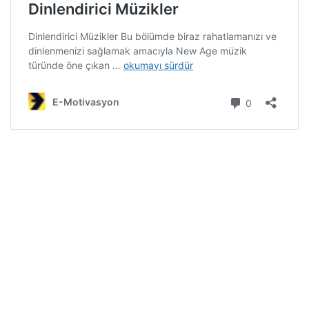
Adventure Adventure, Aksiyon film müzikleri,
Aksiyon film müzikleri, aksiyon savaş müzikleri,
Audiomachine, body fitness müzikleri, canlandırıcı
müzikler, hareketli müzikler, Cavendish Musi,en iyi
antreman müzikleri motive edici antreman spor
müzikleri, En iyi body fitness motivasyon müzikleri,
fitness için motivasyon müzikleri, enerji veren
müzikler, enerji yükselten müzikler, Epic Epic, film