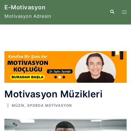
İçeriğe
E-Motivasyon
atla
Tog
Search
Motivasyon Adresin
me
Motivasyon Müzikleri
MÜZIK
,
SPORDA MOTIVASYON