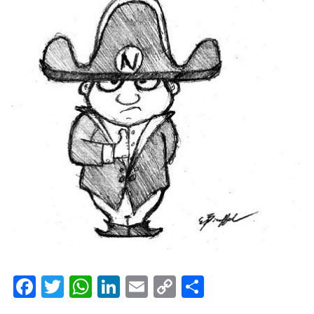
Facebook
Twitter
WhatsApp
LinkedIn
Email
Copy
Share
Link