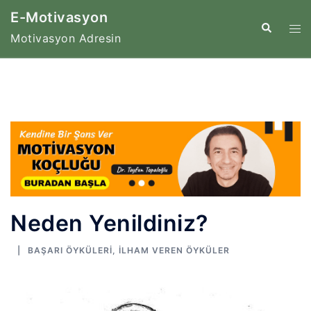
İçeriğe
E-Motivasyon
atla
Tog
Search
Motivasyon Adresin
me
Neden Yenildiniz?
BAŞARI ÖYKÜLERI
,
İLHAM VEREN ÖYKÜLER