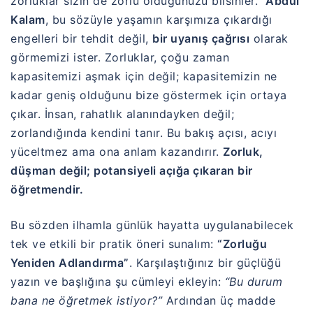
zorluklar sizin de zorlu olduğunuzu bilsinler.”
Abdul
Kalam
, bu sözüyle yaşamın karşımıza çıkardığı
engelleri bir tehdit değil,
bir uyanış çağrısı
olarak
görmemizi ister. Zorluklar, çoğu zaman
kapasitemizi aşmak için değil; kapasitemizin ne
kadar geniş olduğunu bize göstermek için ortaya
çıkar. İnsan, rahatlık alanındayken değil;
zorlandığında kendini tanır. Bu bakış açısı, acıyı
yüceltmez ama ona anlam kazandırır.
Zorluk,
düşman değil; potansiyeli açığa çıkaran bir
öğretmendir.
Bu sözden ilhamla günlük hayatta uygulanabilecek
tek ve etkili bir pratik öneri sunalım:
“Zorluğu
Yeniden Adlandırma”
. Karşılaştığınız bir güçlüğü
yazın ve başlığına şu cümleyi ekleyin:
“Bu durum
bana ne öğretmek istiyor?”
Ardından üç madde