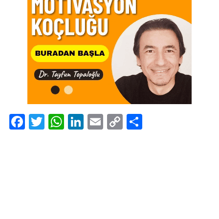
Facebook
Twitter
WhatsApp
LinkedIn
Email
Copy
Share
Link