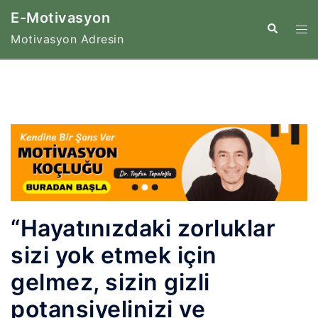
İçeriğe
E-Motivasyon
atla
Tog
Search
Motivasyon Adresin
me
“Hayatınızdaki zorluklar
sizi yok etmek için
gelmez, sizin gizli
potansiyelinizi ve