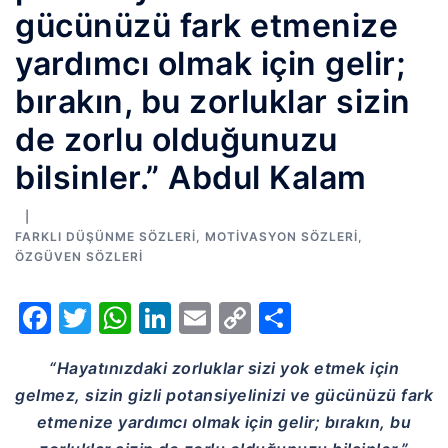
gücünüzü fark etmenize
yardımcı olmak için gelir;
bırakın, bu zorluklar sizin
de zorlu olduğunuzu
bilsinler.” Abdul Kalam
FARKLI DÜŞÜNME SÖZLERI
,
MOTIVASYON SÖZLERI
,
ÖZGÜVEN SÖZLERI
Facebook
Twitter
WhatsApp
LinkedIn
Email
Copy
Share
Link
“Hayatınızdaki zorluklar sizi yok etmek için
gelmez, sizin gizli potansiyelinizi ve gücünüzü fark
etmenize yardımcı olmak için gelir; bırakın, bu