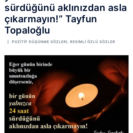
sürdüğünü aklınızdan asla
çıkarmayın!” Tayfun
Topaloğlu
POZITIF DÜŞÜNME SÖZLERI
,
RESIMLI ÖZLÜ SÖZLER