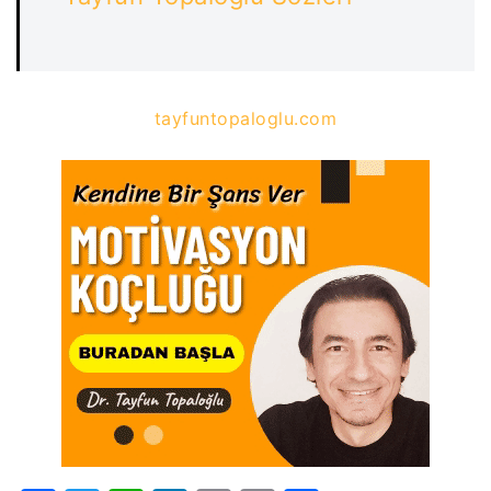
tayfuntopaloglu.com