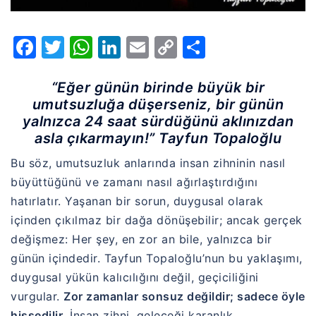
Facebook
Twitter
WhatsApp
LinkedIn
Email
Copy
Share
Link
“Eğer günün birinde büyük bir
umutsuzluğa düşerseniz, bir günün
yalnızca 24 saat sürdüğünü aklınızdan
asla çıkarmayın!” Tayfun Topaloğlu
Bu söz, umutsuzluk anlarında insan zihninin nasıl
büyüttüğünü ve zamanı nasıl ağırlaştırdığını
hatırlatır. Yaşanan bir sorun, duygusal olarak
içinden çıkılmaz bir dağa dönüşebilir; ancak gerçek
değişmez: Her şey, en zor an bile, yalnızca bir
günün içindedir. Tayfun Topaloğlu’nun bu yaklaşımı,
duygusal yükün kalıcılığını değil, geçiciliğini
vurgular.
Zor zamanlar sonsuz değildir; sadece öyle
hissedilir.
İnsan zihni, geleceği karanlık