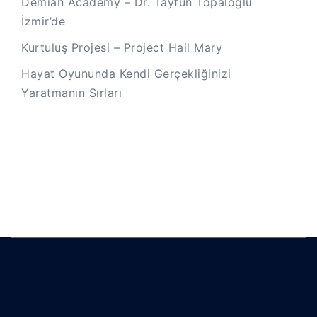
Demian Academy – Dr. Tayfun Topaloğlu
İzmir’de
Kurtuluş Projesi – Project Hail Mary
Hayat Oyununda Kendi Gerçekliğinizi
Yaratmanın Sırları