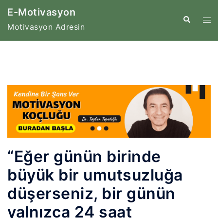
İçeriğe
E-Motivasyon
atla
Tog
Search
Motivasyon Adresin
me
“Eğer günün birinde
büyük bir umutsuzluğa
düşerseniz, bir günün
yalnızca 24 saat