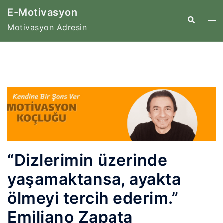
İçeriğe
E-Motivasyon
atla
Tog
Search
Motivasyon Adresin
me
“Dizlerimin üzerinde
yaşamaktansa, ayakta
ölmeyi tercih ederim.”
Emiliano Zapata