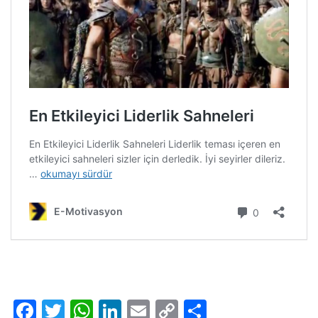
Facebook
Twitter
WhatsApp
LinkedIn
Email
Copy
Share