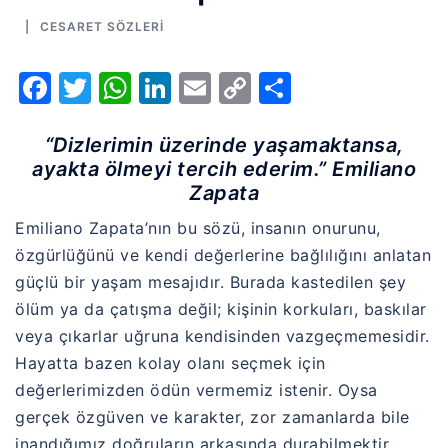
CESARET SÖZLERI
Facebook
Twitter
WhatsApp
LinkedIn
Email
Copy
Share
Link
“Dizlerimin üzerinde yaşamaktansa,
ayakta ölmeyi tercih ederim.” Emiliano
Zapata
Emiliano Zapata’nın bu sözü, insanın onurunu,
özgürlüğünü ve kendi değerlerine bağlılığını anlatan
güçlü bir yaşam mesajıdır. Burada kastedilen şey
ölüm ya da çatışma değil; kişinin korkuları, baskılar
veya çıkarlar uğruna kendisinden vazgeçmemesidir.
Hayatta bazen kolay olanı seçmek için
değerlerimizden ödün vermemiz istenir. Oysa
gerçek özgüven ve karakter, zor zamanlarda bile
inandığımız doğruların arkasında durabilmektir.