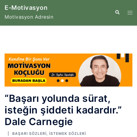
İçeriğe
E-Motivasyon
atla
Tog
Search
Motivasyon Adresin
me
“Başarı yolunda sürat,
isteğin şiddeti kadardır.”
Dale Carnegie
BAŞARI SÖZLERI
,
İSTEMEK SÖZLERI