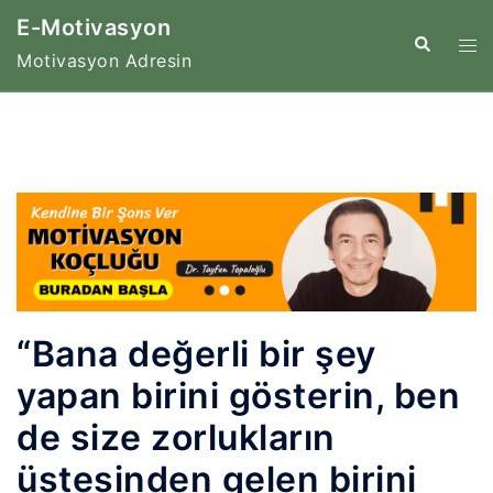
İçeriğe
E-Motivasyon
atla
Tog
Search
Motivasyon Adresin
me
“Bana değerli bir şey
yapan birini gösterin, ben
de size zorlukların
üstesinden gelen birini