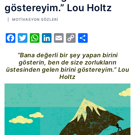
göstereyim.” Lou Holtz
MOTIVASYON SÖZLERI
Facebook
Twitter
WhatsApp
LinkedIn
Email
Copy
Share
Link
“Bana değerli bir şey yapan birini
gösterin, ben de size zorlukların
üstesinden gelen birini göstereyim.” Lou
Holtz