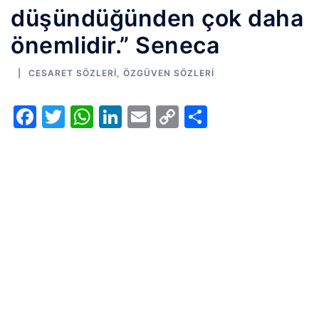
düşündüğünden çok daha
önemlidir.” Seneca
CESARET SÖZLERI
,
ÖZGÜVEN SÖZLERI
Facebook
Twitter
WhatsApp
LinkedIn
Email
Copy
Share
Link