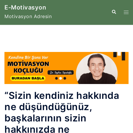
İçeriğe
E-Motivasyon
atla
Tog
Search
Motivasyon Adresin
me
“Sizin kendiniz hakkında
ne düşündüğünüz,
başkalarının sizin
hakkınızda ne