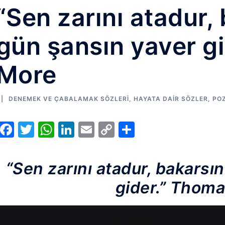
“Sen zarını atadur, 
gün şansın yaver g
More
DENEMEK VE ÇABALAMAK SÖZLERI
,
HAYATA DAIR SÖZLER
,
POZ
Facebook
Twitter
WhatsApp
LinkedIn
Email
Copy
Share
Link
“Sen zarını atadur, bakarsın
gider.” Thom