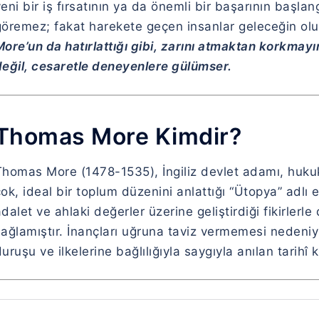
eni bir iş fırsatının ya da önemli bir başarının başla
göremez; fakat harekete geçen insanlar geleceğin olu
More’un da hatırlattığı gibi, zarını atmaktan korkma
değil, cesaretle deneyenlere gülümser.
Thomas More Kimdir?
Thomas More (1478-1535), İngiliz devlet adamı, huku
ok, ideal bir toplum düzenini anlattığı “Ütopya” adlı 
dalet ve ahlaki değerler üzerine geliştirdiği fikirlerl
ağlamıştır. İnançları uğruna taviz vermemesi nedeniyl
uruşu ve ilkelerine bağlılığıyla saygıyla anılan tarihî k