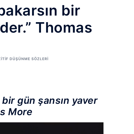
bakarsın bir
ider.” Thomas
ITIF DÜŞÜNME SÖZLERI
 bir gün şansın yaver
as More