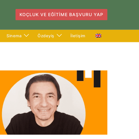
KOÇLUK VE EĞITIME BAŞVURU YAP
Sinema
Özdeyiş
İletişim