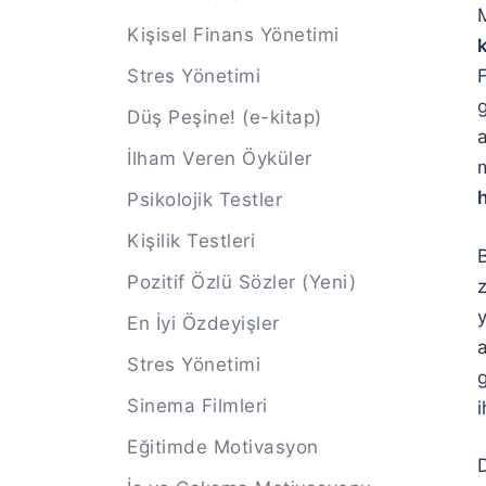
Kişisel Finans Yönetimi
k
Stres Yönetimi
g
Düş Peşine! (e-kitap)
İlham Veren Öyküler
h
Psikolojik Testler
Kişilik Testleri
Pozitif Özlü Sözler (Yeni)
z
En İyi Özdeyişler
Stres Yönetimi
Sinema Filmleri
i
Eğitimde Motivasyon
D