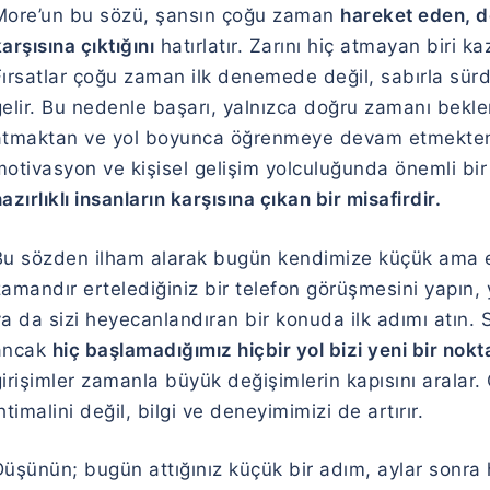
More’un bu sözü, şansın çoğu zaman
hareket eden, 
arşısına çıktığını
hatırlatır. Zarını hiç atmayan biri
Fırsatlar çoğu zaman ilk denemede değil, sabırla sür
elir. Bu nedenle başarı, yalnızca doğru zamanı bekle
atmaktan ve yol boyunca öğrenmeye devam etmekten 
motivasyon ve kişisel gelişim yolculuğunda önemli bir
azırlıklı insanların karşısına çıkan bir misafirdir.
Bu sözden ilham alarak bugün kendimize küçük ama etki
amandır ertelediğiniz bir telefon görüşmesini yapın, 
ya da sizi heyecanlandıran bir konuda ilk adımı atın.
ancak
hiç başlamadığımız hiçbir yol bizi yeni bir nok
girişimler zamanla büyük değişimlerin kapısını aralar
htimalini değil, bilgi ve deneyimimizi de artırır.
üşünün; bugün attığınız küçük bir adım, aylar sonra h