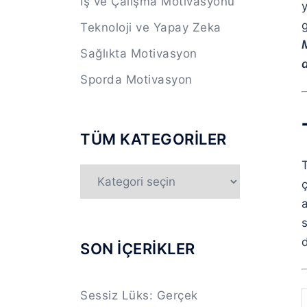
İş ve Çalışma Motivasyonu
y
Teknoloji ve Yapay Zeka
Sağlıkta Motivasyon
Sporda Motivasyon
TÜM KATEGORİLER
TÜM
ç
KATEGORİLER
a
s
d
SON İÇERİKLER
Sessiz Lüks: Gerçek