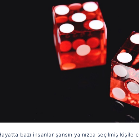
Hayatta bazı insanlar şansın yalnızca seçilmiş kişile