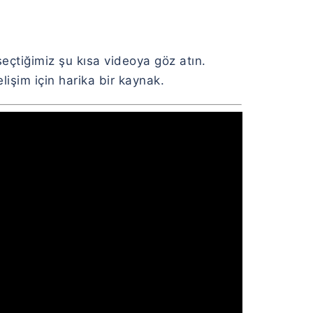
seçtiğimiz şu kısa videoya göz atın.
işim için harika bir kaynak.