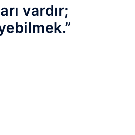
rı vardır;
yebilmek.”
y