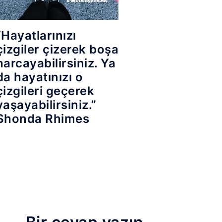
“Hayatlarınızı
çizgiler çizerek boşa
harcayabilirsiniz. Ya
da hayatınızı o
çizgileri geçerek
yaşayabilirsiniz.”
Shonda Rhimes