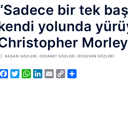
“Sadece bir tek başa
kendi yolunda yürü
Christopher Morle
BAŞARI SÖZLERI
,
CESARET SÖZLERI
,
ÖZGÜVEN SÖZLERI
Facebook
Twitter
WhatsApp
LinkedIn
Email
Copy
Share
Link