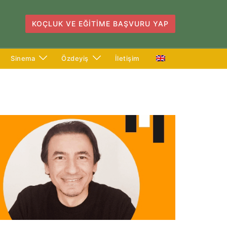
KOÇLUK VE EĞITIME BAŞVURU YAP
Sinema
Özdeyiş
İletişim