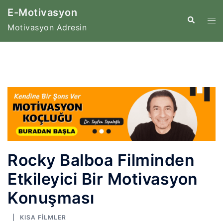
İçeriğe
E-Motivasyon
atla
Tog
Search
Motivasyon Adresin
me
Rocky Balboa Filminden
Etkileyici Bir Motivasyon
Konuşması
KISA FILMLER