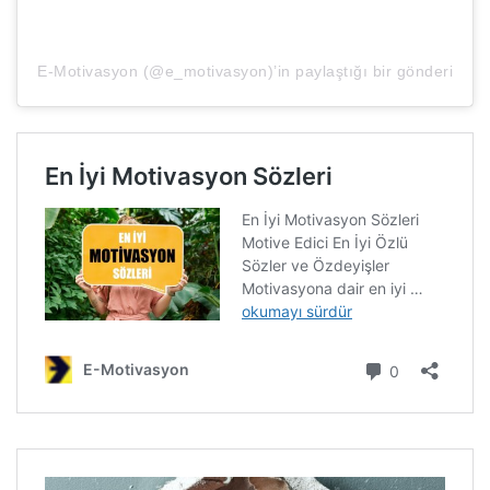
E-Motivasyon (@e_motivasyon)’in paylaştığı bir gönderi