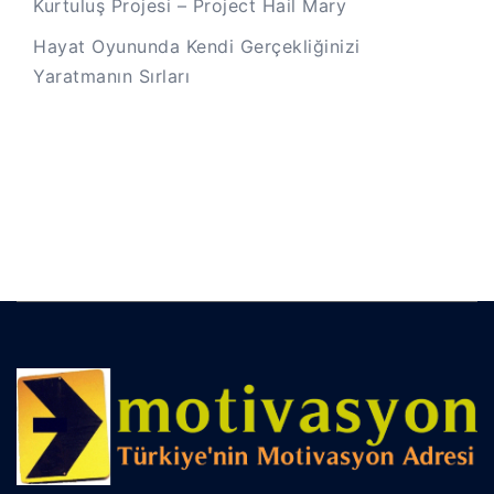
Kurtuluş Projesi – Project Hail Mary
Hayat Oyununda Kendi Gerçekliğinizi
Yaratmanın Sırları