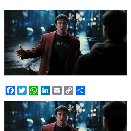
Facebook
Twitter
WhatsApp
LinkedIn
Email
Copy
Share
Link