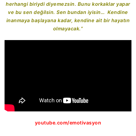
herhangi biriydi diyemezsin. Bunu korkaklar yapar
ve bu sen değilsin. Sen bundan iyisin… Kendine
inanmaya başlayana kadar, kendine ait bir hayatın
olmayacak.”
youtube.com/emotivasyon