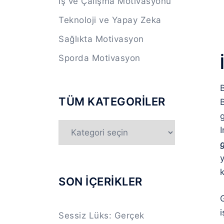
İş ve Çalışma Motivasyonu
Teknoloji ve Yapay Zeka
Sağlıkta Motivasyon
Sporda Motivasyon
B
TÜM KATEGORİLER
B
TÜM
KATEGORİLER
g
y
k
SON İÇERİKLER
G
i
Sessiz Lüks: Gerçek