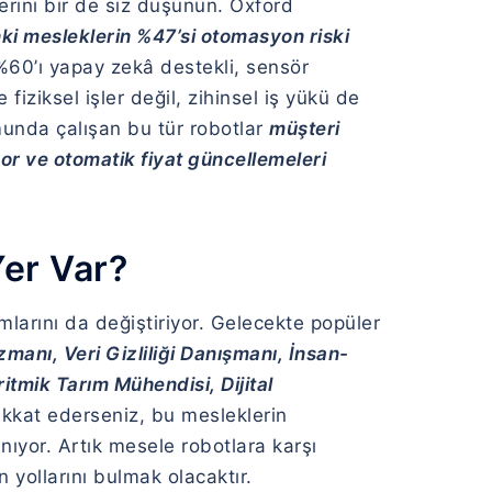
lerini bir de siz düşünün. Oxford
nki mesleklerin %47’si otomasyon riski
 %60’ı yapay zekâ destekli, sensör
fiziksel işler değil, zihinsel iş yükü de
munda çalışan bu tür robotlar
müşteri
yor ve otomatik fiyat güncellemeleri
Yer Var?
larını da değiştiriyor. Gelecekte popüler
Uzmanı,
Veri Gizliliği Danışmanı,
İnsan-
ritmik Tarım Mühendisi,
Dijital
ikkat ederseniz, bu mesleklerin
ıyor. Artık mesele robotlara karşı
n yollarını bulmak olacaktır.