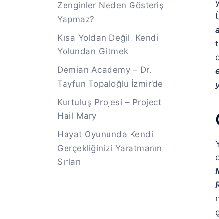
y
Zenginler Neden Gösteriş
Ü
Yapmaz?
a
Kısa Yoldan Değil, Kendi
t
Yolundan Gitmek
Demian Academy – Dr.
e
Tayfun Topaloğlu İzmir’de
y
Kurtuluş Projesi – Project
Hail Mary
Hayat Oyununda Kendi
Y
Gerçekliğinizi Yaratmanın
Sırları
M
ç