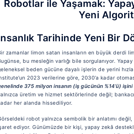
Robotlar ile Yaşamak: Yapa
Yeni Algori
İnsanlık Tarihinde Yeni Bir 
ir zamanlar limon satan insanların en büyük derdi lim
ugünse, bu mesleğin varlığı bile sorgulanıyor. Yapay ze
geleneksel beden gücüne dayalı işlerin de yerini hız
Institute’un 2023 verilerine göre, 2030’a kadar oto
enelinde 375 milyon insanın (iş gücünün %14’ü) işini 
alnızca üretim ve hizmet sektörlerinde değil; bankac
adar her alanda hissediliyor.
örseldeki robot yalnızca sembolik bir anlatımı değil,
şaret ediyor. Günümüzde bir kişi, yapay zekâ destekl