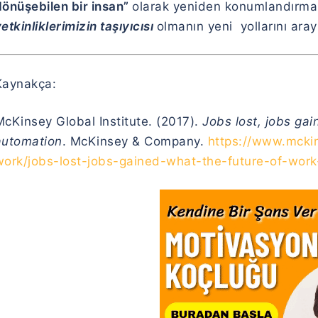
dönüşebilen bir insan”
olarak yeniden konumlandırmam
etkinliklerimizin taşıyıcısı
olmanın yeni yollarını aray
Kaynakça:
McKinsey Global Institute. (2017).
Jobs lost, jobs gai
automation
. McKinsey & Company.
https://www.mckin
work/jobs-lost-jobs-gained-what-the-future-of-work