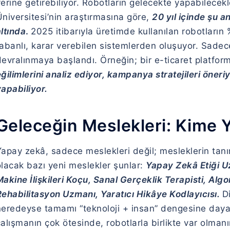
erine getirebiliyor. Robotların gelecekte yapabilecek
niversitesi’nin araştırmasına göre,
20 yıl içinde şu a
ltında
.
2025 itibarıyla üretimde kullanılan robotların
abanlı, karar verebilen sistemlerden oluşuyor. Sadece 
devralınmaya başlandı. Örneğin; bir e-ticaret platfor
ğilimlerini analiz ediyor, kampanya stratejileri öneri
apabiliyor.
Geleceğin Meslekleri: Kime 
apay zekâ, sadece meslekleri değil; mesleklerin tanım
olacak bazı yeni meslekler şunlar:
Yapay Zekâ Etiği 
akine İlişkileri Koçu,
Sanal Gerçeklik Terapisti,
Algo
Rehabilitasyon Uzmanı,
Yaratıcı Hikâye Kodlayıcısı.
D
neredeyse tamamı “teknoloji + insan” dengesine dayan
alışmanın çok ötesinde, robotlarla birlikte var olmanı