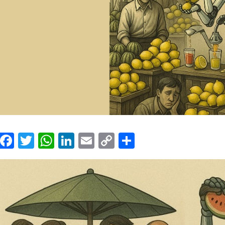
Facebook
Twitter
WhatsApp
LinkedIn
Email
Copy
Share
Link