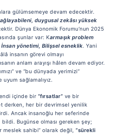
anlara gülümsemeye devam edecektir.
ağlayabileni, duygusal zekâsı yüksek
cektir. Dünya Ekonomik Forumu’nun 2025
asında şunlar var: K
armaşık problem
İnsan yönetimi, Bilişsel esneklik
. Yani
âlâ insanın görevi olmayı
nsanın anlam arayışı hâlen devam ediyor.
ığımızı” ve “bu dünyada yerimizi”
ce uyum sağlamalıyız.
endi içinde bir
“fırsatlar”
ve bir
t derken, her bir devrimsel yenilik
irdi. Ancak insanoğlu her seferinde
ı bildi. Bugünse olması gereken şey;
r meslek sahibi” olarak değil,
“sürekli