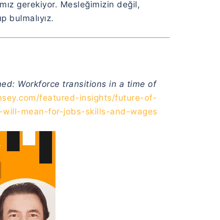
ız gerekiyor. Mesleğimizin değil,
ıp bulmalıyız.
ned: Workforce transitions in a time of
sey.com/featured-insights/future-of-
-will-mean-for-jobs-skills-and-wages