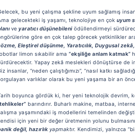
Gelecek, bu yeni çalışma şekline uyum sağlamış ins
Ama gelecekteki iş yaşamı, teknolojiye en çok
uyum s
olanı
ve
yaratıcı düşünebileni
ödüllendirmeyi sürdüre
ngörülerine göre en çok talep görecek yetkinlikler ar
özme, Eleştirel düşünme, Yaratıcılık, Duygusal zekâ, 
obotlar limon sıkabilir ama
“ekşiliğe anlam katmak”
h
sürdürecektir. Yapay zekâ meslekleri dönüştürse de i
iz insanlar, “neden çalıştığımızı”, “nasıl katkı sağlad
sorgulayan varlıklar olarak bu yeni yaşama bir an ön
arih boyunca gördük ki, her yeni teknolojik devrim, k
tehlikeler”
barındırır. Buharlı makine, matbaa, interne
çalışma yaşamındaki iş modellerini temelinden değişt
kendisi için yeni bir değer üretmenin yolunu bulmasın
anik değil, hazırlık
yapmaktır.
Kendimizi, yalnızca “bi