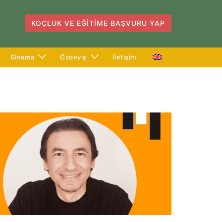
KOÇLUK VE EĞITIME BAŞVURU YAP
Sinema
Özdeyiş
İletişim