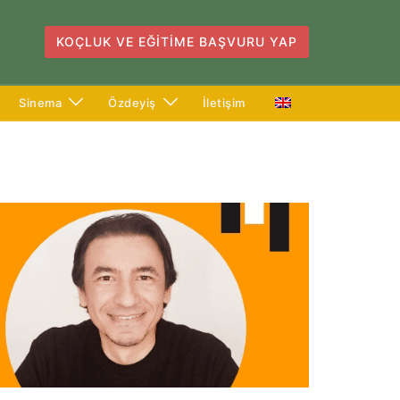
KOÇLUK VE EĞITIME BAŞVURU YAP
Sinema
Özdeyiş
İletişim