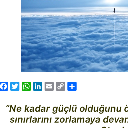
Facebook
Twitter
WhatsApp
LinkedIn
Email
Copy
Share
Link
“Ne kadar güçlü olduğunu 
sınırlarını zorlamaya dev