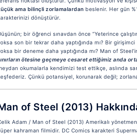
referans noktası oluşturur. Çünkü motivasyon ve kişis
küçük ama bilinçli zorlamalardan
beslenir. Her gün %
arakterinizi dönüştürür.
üşünün; bir öğrenci sınavdan önce “Yeterince çalıştım.
oksa son bir tekrar daha yaptığında mı? Bir girişimci 
yoksa bir deneme daha yaptığında mı?
Man of Steel
’
ınırların ötesine geçmeye cesaret ettiğimiz anda ort
meydan okumalarla kendimizi test ettikçe, aslında 
keşfederiz. Çünkü potansiyel, korunarak değil; zorlan
Man of Steel (2013) Hakkınd
Çelik Adam / Man of Steel (2013) Amerikalı yönetmen
süper kahraman filmidir. DC Comics karakteri Superma