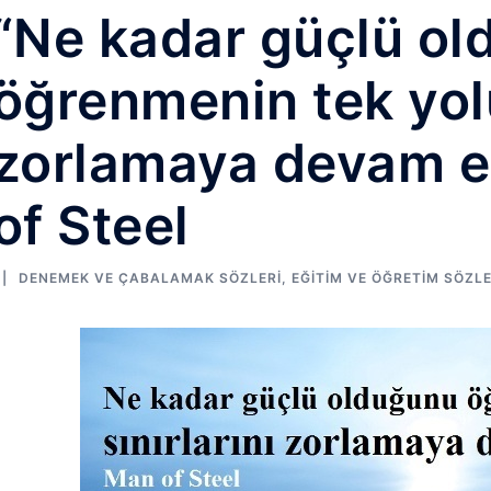
“Ne kadar güçlü o
öğrenmenin tek yolu,
zorlamaya devam e
of Steel
DENEMEK VE ÇABALAMAK SÖZLERI
,
EĞITIM VE ÖĞRETIM SÖZLE