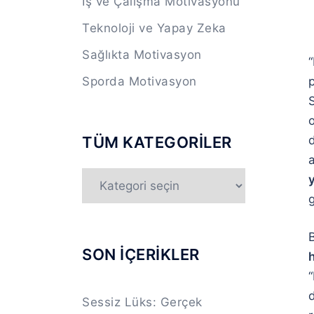
İş ve Çalışma Motivasyonu
Teknoloji ve Yapay Zeka
Sağlıkta Motivasyon
Sporda Motivasyon
p
o
TÜM KATEGORİLER
a
TÜM
y
KATEGORİLER
g
SON İÇERİKLER
h
“
Sessiz Lüks: Gerçek