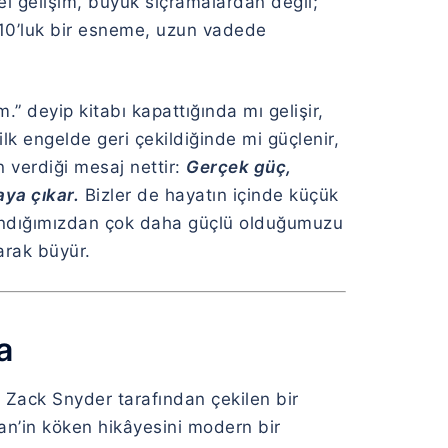
el gelişim, büyük sıçramalardan değil;
10’luk bir esneme, uzun vadede
” deyip kitabı kapattığında mı gelişir,
ilk engelde geri çekildiğinde mi güçlenir,
in verdiği mesaj nettir:
Gerçek güç,
aya çıkar.
Bizler de hayatın içinde küçük
sandığımızdan çok daha güçlü olduğumuzu
arak büyür.
a
 Zack Snyder tarafından çekilen bir
n’in köken hikâyesini modern bir