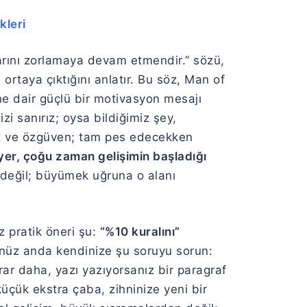
kleri
arını zorlamaya devam etmendir.” sözü,
 ortaya çıktığını anlatır. Bu söz,
Man of
e dair güçlü bir motivasyon mesajı
zi sanırız; oysa bildiğimiz şey,
ret ve özgüven; tam pes edecekken
 yer, çoğu zaman gelişimin başladığı
 değil; büyümek uğruna o alanı
 pratik öneri şu:
“%10 kuralını”
ğünüz anda kendinize şu soruyu sorun:
rar daha, yazı yazıyorsanız bir paragraf
çük ekstra çaba, zihninize yeni bir