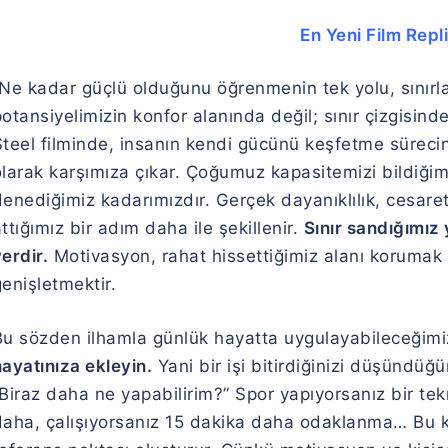
En Yeni Film Repli
“Ne kadar güçlü olduğunu öğrenmenin tek yolu, sınırl
otansiyelimizin konfor alanında değil; sınır çizgisinde
Steel
filminde, insanın kendi gücünü keşfetme sürecin
larak karşımıza çıkar. Çoğumuz kapasitemizi bildiğimi
denediğimiz kadarımızdır. Gerçek dayanıklılık, cesa
ttığımız bir adım daha ile şekillenir.
Sınır sandığımız
erdir.
Motivasyon, rahat hissettiğimiz alanı korumak
enişletmektir.
Bu sözden ilhamla günlük hayatta uygulayabileceğimiz
ayatınıza ekleyin.
Yani bir işi bitirdiğinizi düşündü
Biraz daha ne yapabilirim?” Spor yapıyorsanız bir tek
daha, çalışıyorsanız 15 dakika daha odaklanma… Bu kü