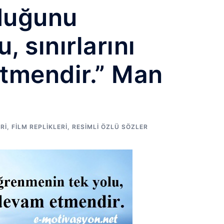
lduğunu
 sınırlarını
tmendir.” Man
RI
,
FILM REPLIKLERI
,
RESIMLI ÖZLÜ SÖZLER