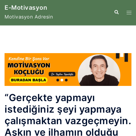
İçeriğe
E-Motivasyon
atla
Tog
Search
Motivasyon Adresin
me
“Gerçekte yapmayı
istediğiniz şeyi yapmaya
çalışmaktan vazgeçmeyin.
Aşkın ve ilhamın olduğu