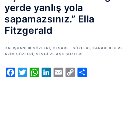
yerde yanlış yola
sapamazsınız.” Ella
Fitzgerald
ÇALIŞKANLIK SÖZLERI
,
CESARET SÖZLERI
,
KARARLILIK VE
AZIM SÖZLERI
,
SEVGI VE AŞK SÖZLERI
Facebook
Twitter
WhatsApp
LinkedIn
Email
Copy
Share
Link