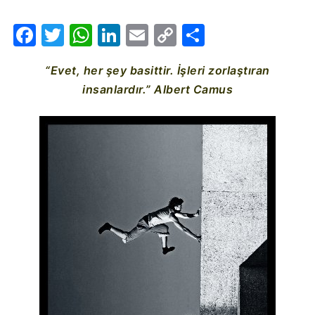
Facebook
Twitter
WhatsApp
LinkedIn
Email
Copy
Share
Link
“Evet, her şey basittir. İşleri zorlaştıran
insanlardır.” Albert Camus