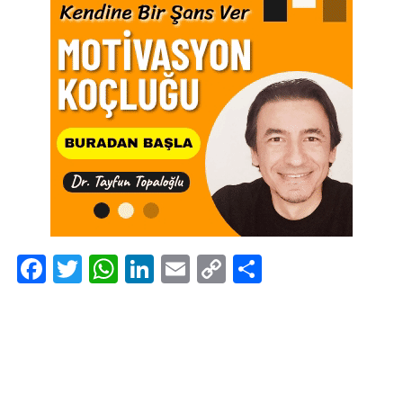
Facebook
Twitter
WhatsApp
LinkedIn
Email
Copy
Share
Link