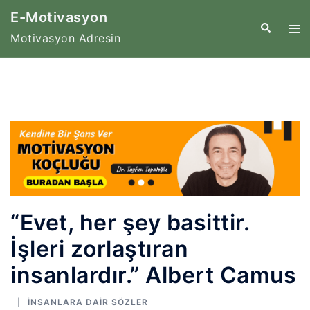
İçeriğe
E-Motivasyon
atla
Tog
Search
Motivasyon Adresin
me
“Evet, her şey basittir.
İşleri zorlaştıran
insanlardır.” Albert Camus
İNSANLARA DAIR SÖZLER