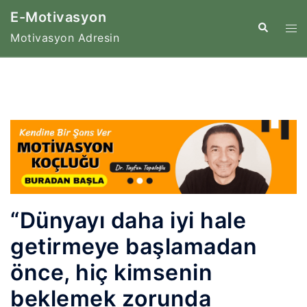
İçeriğe
E-Motivasyon
atla
Tog
Search
Motivasyon Adresin
me
“Dünyayı daha iyi hale
getirmeye başlamadan
önce, hiç kimsenin
beklemek zorunda