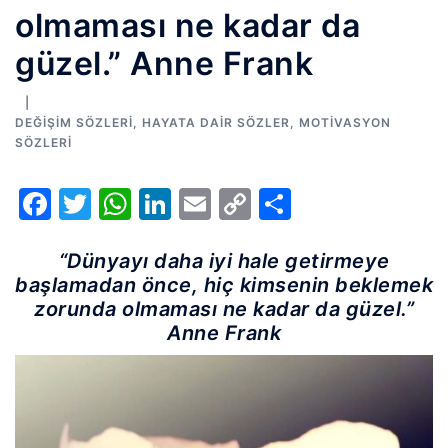
olmaması ne kadar da
güzel.” Anne Frank
DEĞIŞIM SÖZLERI
,
HAYATA DAIR SÖZLER
,
MOTIVASYON
SÖZLERI
Facebook
Twitter
WhatsApp
LinkedIn
Email
Copy
Share
Link
“Dünyayı daha iyi hale getirmeye
başlamadan önce, hiç kimsenin beklemek
zorunda olmaması ne kadar da güzel.”
Anne Frank