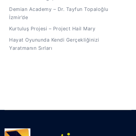
Demian Academy – Dr. Tayfun Topaloğlu
İzmir’de
Kurtuluş Projesi – Project Hail Mary
Hayat Oyununda Kendi Gerçekliğinizi
Yaratmanın Sırları