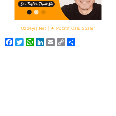
Özdeyiş.Net | 🦋 Pozitif Özlü Sözler
Facebook
Twitter
WhatsApp
LinkedIn
Email
Copy
Share
Link