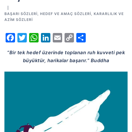
BAŞARI SÖZLERI
,
HEDEF VE AMAÇ SÖZLERI
,
KARARLILIK VE
AZIM SÖZLERI
Facebook
Twitter
WhatsApp
LinkedIn
Email
Copy
Share
Link
“Bir tek hedef üzerinde toplanan ruh kuvveti pek
büyüktür, harikalar başarır.” Buddha