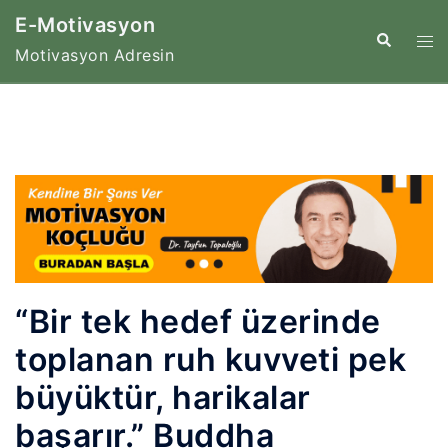
İçeriğe
E-Motivasyon
atla
Tog
Search
Motivasyon Adresin
me
“Bir tek hedef üzerinde
toplanan ruh kuvveti pek
büyüktür, harikalar
başarır.” Buddha