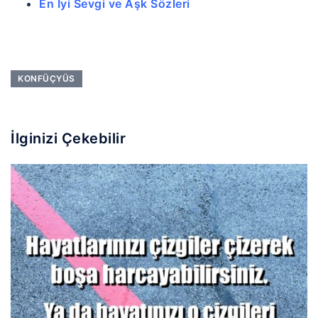
En İyi Sevgi ve Aşk Sözleri
KONFÜÇYÜS
İlginizi Çekebilir