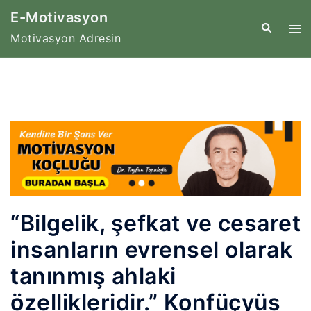
İçeriğe
E-Motivasyon
atla
Tog
Search
Motivasyon Adresin
me
“Bilgelik, şefkat ve cesaret
insanların evrensel olarak
tanınmış ahlaki
özellikleridir.” Konfüçyüs