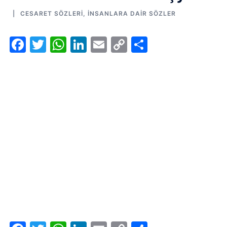
CESARET SÖZLERI
,
İNSANLARA DAIR SÖZLER
Facebook
Twitter
WhatsApp
LinkedIn
Email
Copy
Share
Link