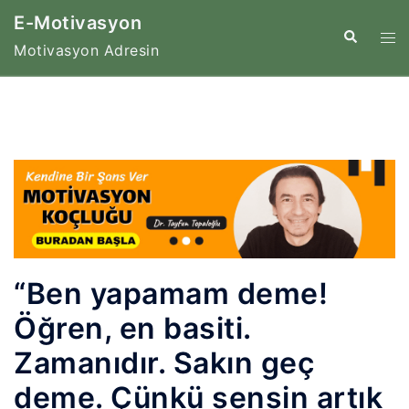
İçeriğe
E-Motivasyon
atla
Tog
Search
Motivasyon Adresin
me
“Ben yapamam deme!
Öğren, en basiti.
Zamanıdır. Sakın geç
deme. Çünkü sensin artık