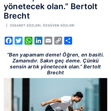
yönetecek olan.” Bertolt
Brecht
CESARET SÖZLERI
,
ÖZGÜVEN SÖZLERI
Facebook
Twitter
WhatsApp
LinkedIn
Email
Copy
Share
Link
“Ben yapamam deme! Öğren, en basiti.
Zamanıdır. Sakın geç deme. Çünkü
sensin artık yönetecek olan.” Bertolt
Brecht