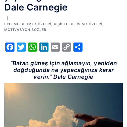
Dale Carnegie
EYLEME GEÇME SÖZLERI
,
KIŞISEL GELIŞIM SÖZLERI
,
MOTIVASYON SÖZLERI
Facebook
Twitter
WhatsApp
LinkedIn
Email
Copy
Share
Link
“Batan güneş için ağlamayın, yeniden
doğduğunda ne yapacağınıza karar
verin.” Dale Carnegie