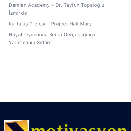
Demian Academy – Dr. Tayfun Topaloğlu
İzmir’de
Kurtuluş Projesi – Project Hail Mary
Hayat Oyununda Kendi Gerçekliğinizi
Yaratmanın Sırları