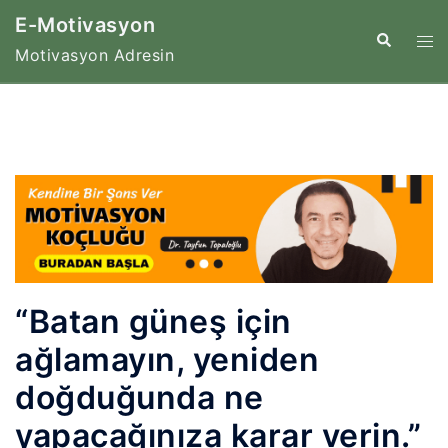
İçeriğe
E-Motivasyon
atla
Tog
Search
Motivasyon Adresin
me
“Batan güneş için
ağlamayın, yeniden
doğduğunda ne
yapacağınıza karar verin.”