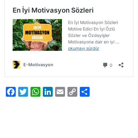
Facebook
Twitter
WhatsApp
LinkedIn
Email
Copy
Share
Link