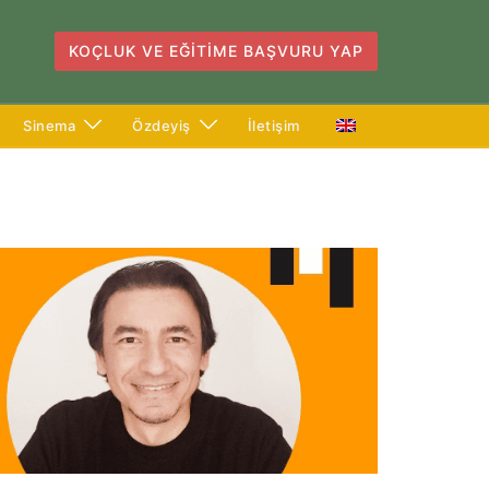
KOÇLUK VE EĞITIME BAŞVURU YAP
Sinema
Özdeyiş
İletişim