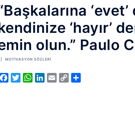
“Başkalarına ‘evet’
kendinize ‘hayır’ 
emin olun.” Paulo 
MOTIVASYON SÖZLERI
Facebook
Twitter
WhatsApp
LinkedIn
Email
Copy
Share
Link