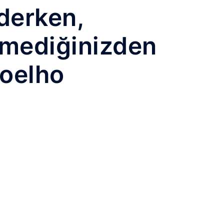
 derken,
demediğinizden
Coelho