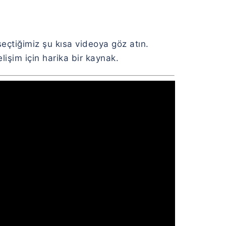
seçtiğimiz şu kısa videoya göz atın.
işim için harika bir kaynak.