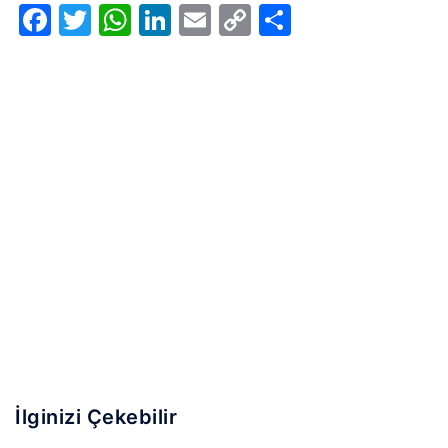
Facebook
Twitter
WhatsApp
LinkedIn
Email
Copy
Share
Link
İlginizi Çekebilir