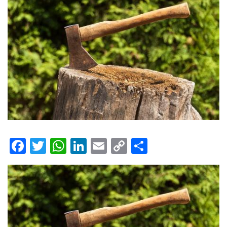
Facebook
Twitter
WhatsApp
LinkedIn
Email
Copy
Share
Link