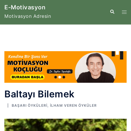
İçeriğe
E-Motivasyon
atla
Tog
Search
Motivasyon Adresin
me
Baltayı Bilemek
BAŞARI ÖYKÜLERI
,
İLHAM VEREN ÖYKÜLER