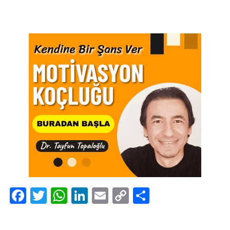
Facebook
Twitter
WhatsApp
LinkedIn
Email
Copy
Share
Link