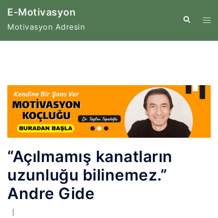
İçeriğe
E-Motivasyon
atla
Tog
Search
Motivasyon Adresin
me
“Açılmamış kanatların
uzunluğu bilinemez.”
Andre Gide