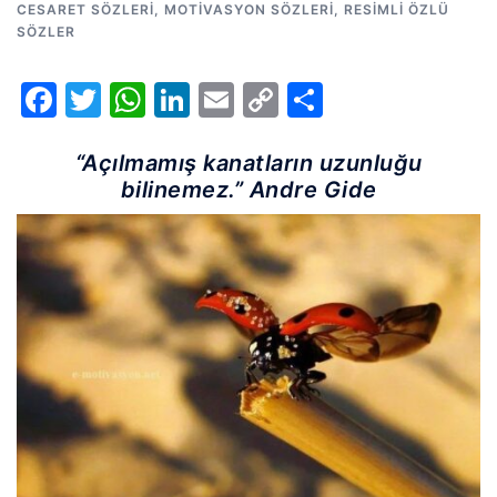
CESARET SÖZLERI
,
MOTIVASYON SÖZLERI
,
RESIMLI ÖZLÜ
SÖZLER
Facebook
Twitter
WhatsApp
LinkedIn
Email
Copy
Share
Link
“Açılmamış kanatların uzunluğu
bilinemez.” Andre Gide