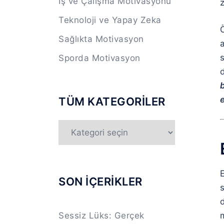
İş ve Çalışma Motivasyonu
Teknoloji ve Yapay Zeka
Sağlıkta Motivasyon
Sporda Motivasyon
d
TÜM KATEGORİLER
TÜM
KATEGORİLER
E
SON İÇERİKLER
s
m
Sessiz Lüks: Gerçek