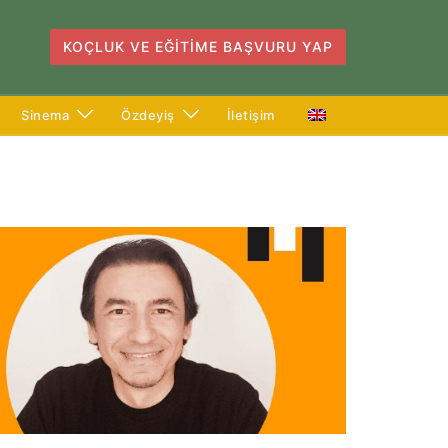
KOÇLUK VE EĞITIME BAŞVURU YAP
Sinema
Özdeyiş
İletişim