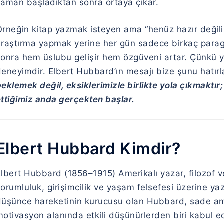
zaman başladıktan sonra ortaya çıkar.
Örneğin kitap yazmak isteyen ama “henüz hazır değili
araştırma yapmak yerine her gün sadece birkaç parag
sonra hem üslubu gelişir hem özgüveni artar. Çünkü y
eneyimdir. Elbert Hubbard’ın mesajı bize şunu hatırl
beklemek değil, eksiklerimizle birlikte yola çıkmakt
ettiğimiz anda gerçekten başlar.
Elbert Hubbard Kimdir?
lbert Hubbard (1856–1915) Amerikalı yazar, filozof ve 
orumluluk, girişimcilik ve yaşam felsefesi üzerine yaz
düşünce hareketinin kurucusu olan Hubbard, sade ama e
otivasyon alanında etkili düşünürlerden biri kabul ed