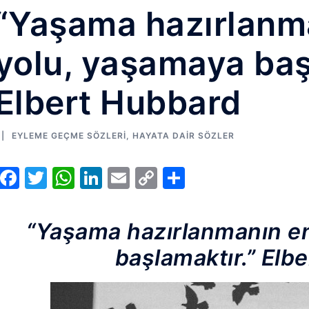
“Yaşama hazırlanma
yolu, yaşamaya baş
Elbert Hubbard
EYLEME GEÇME SÖZLERI
,
HAYATA DAIR SÖZLER
Facebook
Twitter
WhatsApp
LinkedIn
Email
Copy
Share
Link
“Yaşama hazırlanmanın en
başlamaktır.” Elb