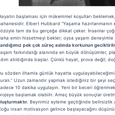
Hayatın başlaması için mükemmel koşulları beklemek,
bahanesidir.
Elbert Hubbard
“Yaşama hazırlanmanın en
sözüyle tam da bu gerçeğe dikkat çeker. İnsanlar ço
daha emin hissetmeyi bekler; oysa yaşam deneyimle ö
andığımız pek çok süreç aslında korkunun geciktirilm
yaşam farkındalığı alanında en büyük dönüşümler, plan
adım atıldığında başlar. Çünkü hayat, prova değil; do
Bu sözden ilhamla günlük hayatta uygulayabileceğimiz
kuralı.” Uzun zamandır yapmak istediğiniz bir şeyi 
sadece 10 dakika uygulayın. Yeni bir beceri öğrenme
projeye başlamak olabilir. Amaç büyük sonuçlar üret
luşturmaktır.
Beynimiz eyleme geçtiğinde belirsizlik a
Çoğu insan motivasyon gelince başlayacağını düşünür