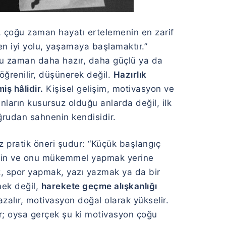
 çoğu zaman hayatı ertelemenin en zarif
 iyi yolu, yaşamaya başlamaktır.”
ğu zaman daha hazır, daha güçlü ya da
ğrenilir, düşünerek değil.
Hazırlık
iş hâlidir.
Kişisel gelişim, motivasyon ve
ların kusursuz olduğu anlarda değil, ilk
ğrudan sahnenin kendisidir.
 pratik öneri şudur: “Küçük başlangıç
seçin ve onu mükemmel yapmak yerine
k, spor yapmak, yazı yazmak ya da bir
mek değil,
harekete geçme alışkanlığı
zalır, motivasyon doğal olarak yükselir.
; oysa gerçek şu ki motivasyon çoğu