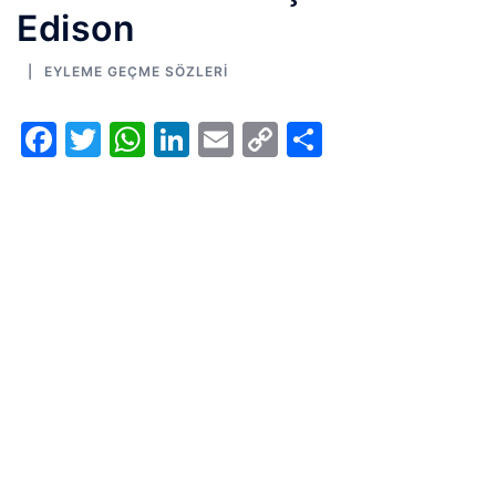
Edison
EYLEME GEÇME SÖZLERI
Facebook
Twitter
WhatsApp
LinkedIn
Email
Copy
Share
Link