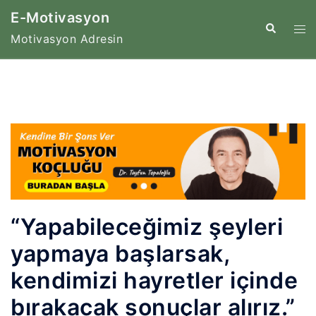
İçeriğe
E-Motivasyon
atla
Tog
Search
Motivasyon Adresin
me
“Yapabileceğimiz şeyleri
yapmaya başlarsak,
kendimizi hayretler içinde
bırakacak sonuçlar alırız.”