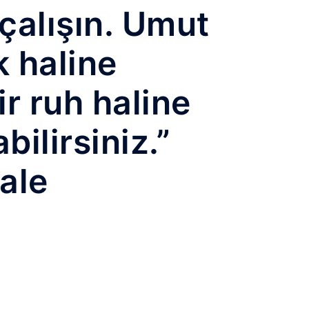
alışın. Umut
k haline
ir ruh haline
ilirsiniz.”
ale