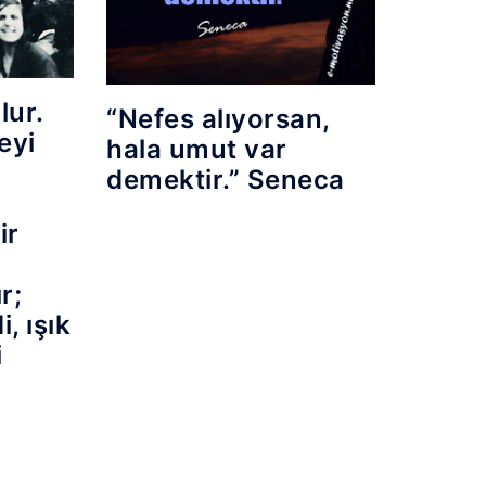
lur.
“Nefes alıyorsan,
eyi
hala umut var
demektir.” Seneca
ir
r;
, ışık
i
l