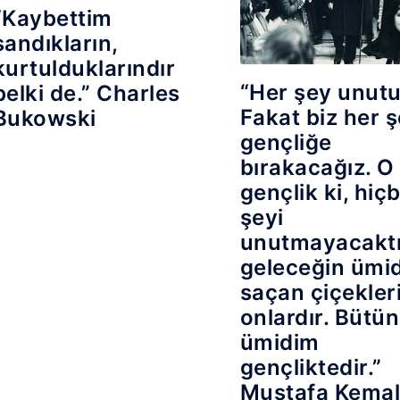
“Kaybettim
sandıkların,
kurtulduklarındır
“Her şey unutu
belki de.” Charles
Fakat biz her ş
Bukowski
gençliğe
bırakacağız. O
gençlik ki, hiçb
şeyi
unutmayacaktı
geleceğin ümidi
saçan çiçekler
onlardır. Bütün
ümidim
gençliktedir.”
Mustafa Kema