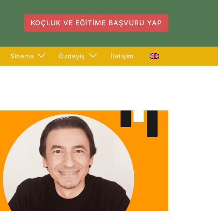
KOÇLUK VE EĞITIME BAŞVURU YAP
Sinema
Özdeyiş
İletişim