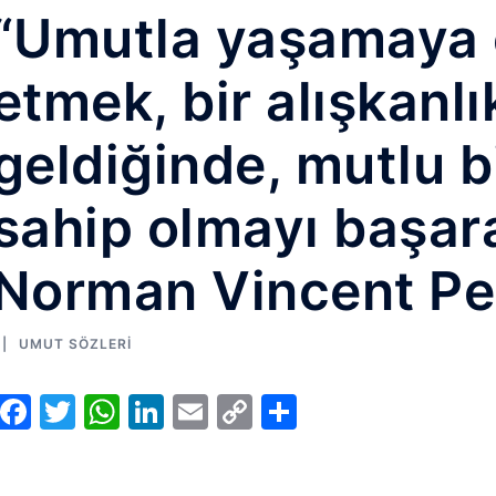
“Umutla yaşamaya ç
etmek, bir alışkanlı
geldiğinde, mutlu b
sahip olmayı başarab
Norman Vincent Pe
UMUT SÖZLERI
Facebook
Twitter
WhatsApp
LinkedIn
Email
Copy
Share
Link