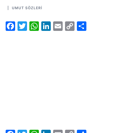
UMUT SÖZLERI
Facebook
Twitter
WhatsApp
LinkedIn
Email
Copy
Share
Link