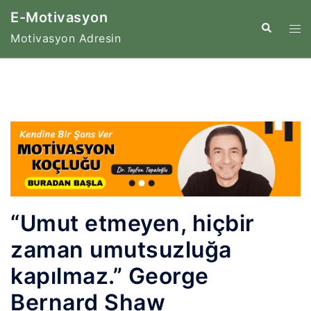
İçeriğe
E-Motivasyon
atla
Tog
Search
Motivasyon Adresin
me
“Umut etmeyen, hiçbir
zaman umutsuzluğa
kapılmaz.” George
Bernard Shaw