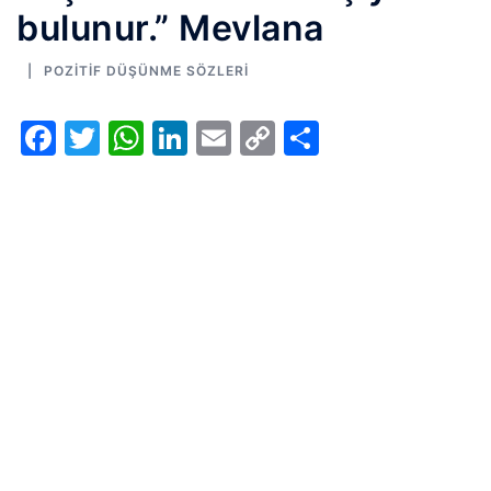
bulunur.” Mevlana
POZITIF DÜŞÜNME SÖZLERI
Facebook
Twitter
WhatsApp
LinkedIn
Email
Copy
Share
Link