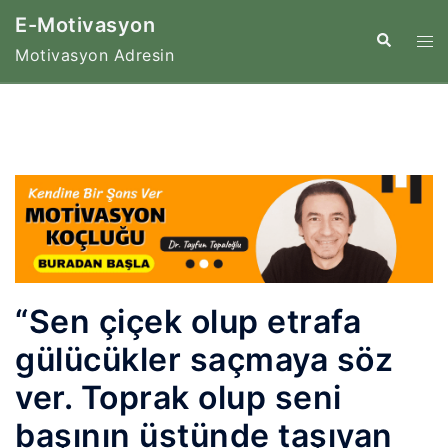
İçeriğe
E-Motivasyon
atla
Tog
Search
Motivasyon Adresin
me
“Sen çiçek olup etrafa
gülücükler saçmaya söz
ver. Toprak olup seni
başının üstünde taşıyan