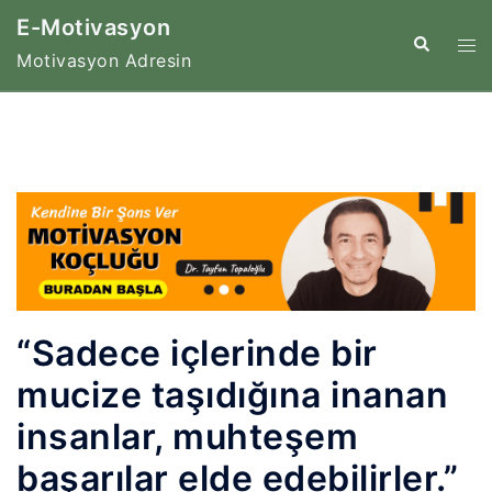
İçeriğe
E-Motivasyon
atla
Tog
Search
Motivasyon Adresin
me
“Sadece içlerinde bir
mucize taşıdığına inanan
insanlar, muhteşem
başarılar elde edebilirler.”