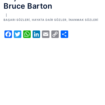
Bruce Barton
BAŞARI SÖZLERI
,
HAYATA DAIR SÖZLER
,
İNANMAK SÖZLERI
Facebook
Twitter
WhatsApp
LinkedIn
Email
Copy
Share
Link