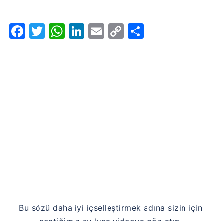
Facebook
Twitter
WhatsApp
LinkedIn
Email
Copy
Share
Link
Bu sözü daha iyi içselleştirmek adına sizin için
seçtiğimiz şu kısa videoya göz atın.