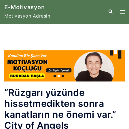
İçeriğe
E-Motivasyon
atla
Tog
Search
Motivasyon Adresin
me
“Rüzgarı yüzünde
hissetmedikten sonra
kanatların ne önemi var.”
City of Angels