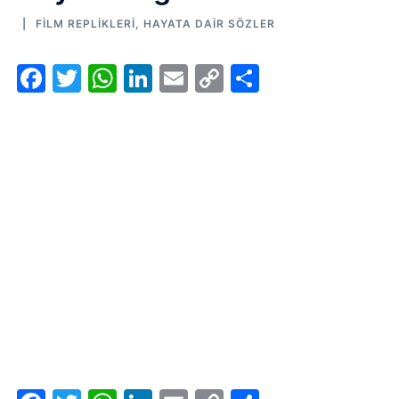
FILM REPLIKLERI
,
HAYATA DAIR SÖZLER
Facebook
Twitter
WhatsApp
LinkedIn
Email
Copy
Share
Link