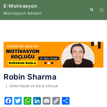
İçeriğe
E-Motivasyon
atla
Tog
Search
Motivasyon Adresin
me
Robin Sharma
ÖZDEYIŞLER VE ÖZLÜ SÖZLER
Facebook
Twitter
WhatsApp
LinkedIn
Email
Copy
Share