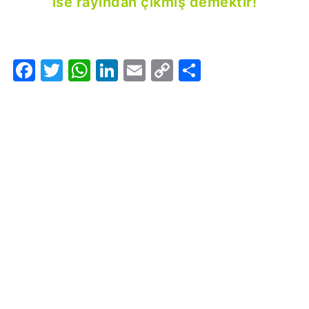
ise rayından çıkmış demektir!
Facebook
Twitter
WhatsApp
LinkedIn
Email
Copy
Share
Link