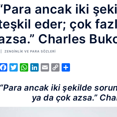
“Para ancak iki şek
teşkil eder; çok faz
azsa.” Charles Buk
ZENGINLIK VE PARA SÖZLERI
Facebook
Twitter
WhatsApp
LinkedIn
Email
Copy
Share
Link
“Para ancak iki şekilde sorun
ya da çok azsa.” Ch