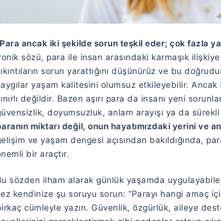
Para ancak iki şekilde sorun teşkil eder; çok fazla y
ronik sözü, para ile insan arasındaki karmaşık ilişk
ıkıntıların sorun yarattığını düşünürüz ve bu doğrudur;
aygılar yaşam kalitesini olumsuz etkileyebilir. Ancak
ınırlı değildir. Bazen aşırı para da insanı yeni sorunlar
üvensizlik, doyumsuzluk, anlam arayışı ya da sürekli
aranın miktarı değil, onun hayatımızdaki yerini ve anl
gelişim ve yaşam dengesi açısından bakıldığında, par
nemli bir araçtır.
Bu sözden ilham alarak günlük yaşamda uygulayabilece
kez kendinize şu soruyu sorun: “Parayı hangi amaç i
birkaç cümleyle yazın. Güvenlik, özgürlük, aileye des