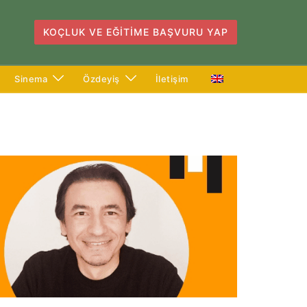
KOÇLUK VE EĞITIME BAŞVURU YAP
Sinema
Özdeyiş
İletişim