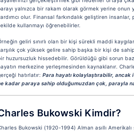
ayallerinizi gerçekleştirmek gibi nedenler ortaya çıka
parayı yalnızca bir rakam olarak görmek yerine onun 
ardımcı olur. Finansal farkındalık geliştiren insanlar,
ekilde kullanmayı öğrenebilirler.
rneğin geliri sınırlı olan bir kişi sürekli maddi kaygıl
arşılık çok yüksek gelire sahip başka bir kişi de sah
bir huzursuzluk hissedebilir. Görüldüğü gibi sorun 
hayatın merkezine yerleşmesinden kaynaklanır. Charle
erçeği hatırlatır:
Para hayatı kolaylaştırabilir, ancak
e kadar paraya sahip olduğumuzdan çok, parayla nasıl
Charles Bukowski Kimdir?
Charles Bukowski (1920-1994) Alman asıllı Amerikalı ş