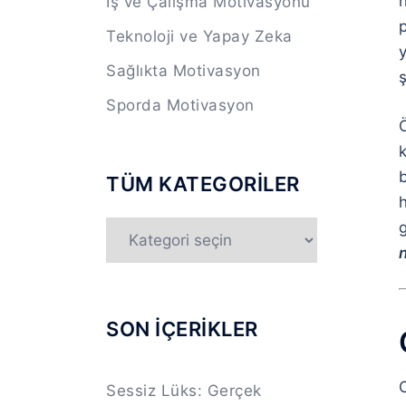
h
İş ve Çalışma Motivasyonu
Teknoloji ve Yapay Zeka
y
Sağlıkta Motivasyon
ş
Sporda Motivasyon
Ö
k
TÜM KATEGORİLER
g
TÜM
n
KATEGORİLER
SON İÇERİKLER
Sessiz Lüks: Gerçek