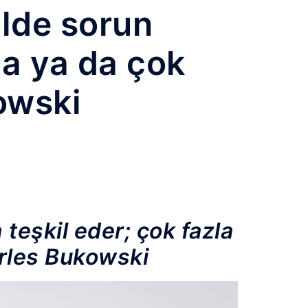
ilde sorun
la ya da çok
owski
 teşkil eder; çok fazla
arles Bukowski