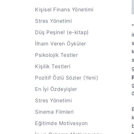
Kişisel Finans Yönetimi
Stres Yönetimi
“
Düş Peşine! (e-kitap)
i
s
İlham Veren Öyküler
k
Psikolojik Testler
s
Kişilik Testleri
g
p
Pozitif Özlü Sözler (Yeni)
En İyi Özdeyişler
ö
Stres Yönetimi
Sinema Filmleri
Eğitimde Motivasyon