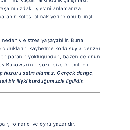
bilir. Bu küçük farkındalık çalışması,
yaşamınızdaki işlevini anlamanıza
 paranın kölesi olmak yerine onu bilinçli
ar nedeniyle stres yaşayabilir. Buna
ip olduklarını kaybetme korkusuyla benzer
bazen paranın yokluğundan, bazen de onun
s Bukowski’nin sözü bize önemli bir
 iç huzuru satın alamaz. Gerçek denge,
 bir ilişki kurduğumuzla ilgilidir.
air, romancı ve öykü yazarıdır.