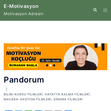
İçeriğe
E-Motivasyon
atla
Tog
Search
Motivasyon Adresin
me
Pandorum
BILIM-KURGU FILMLERI
,
HAYATTA KALMA FILMLERI
,
MACERA-AKSIYON FILMLERI
,
SINEMA FILMLERI