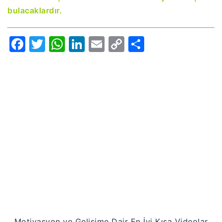
bulacaklardır.
Facebook
Twitter
WhatsApp
LinkedIn
Email
Copy
Share
Link
Motivasyon ve Gelişime Dair En İyi Kısa Videolar