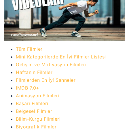
Tüm Filmler
Mini Kategorilerde En İyi Filmler Listesi
Gelişim ve Motivasyon Filmleri
Haftanın Filmleri
Filmlerden En İyi Sahneler
IMDB 7.0+
Animasyon Filmleri
Başarı Filmleri
Belgesel Filmler
Bilim-Kurgu Filmleri
Biyografik Filmler