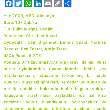
Facebook
Twitter
WhatsApp
LinkedIn
Email
Copy
Share
Link
Yılı: 2009, ABD, Almanya
Süre: 107 Dakika
Tür: Bilim Kurgru, Gerilim
Yönetmen: Christian Alvart
Oyuncular: Cam Gigandet, Dennis Quaid, Norman
Reedus, Ben Foster, Antje Traue
IMDb Puanı: 6.7/10
Konusu: Bir uzay istasyonunda görevli iki kişi, yıllar
süren uykularından uyandıklarında, hiçbir şey
hatırlamaksızın, istasyonu terkedilmiş bir halde
bulurlar. Buradaki görevleri, ne kadar uyudukları ve
nerede oldukları hakkında hiçbir bilgileri yoktur.
İstasyonu araştırmaya başladıklarında ise kısa
zamanda yalnız olmadıklarını öğrenecekler ve
kendilerini çok daha ürkütücü olayların içinde