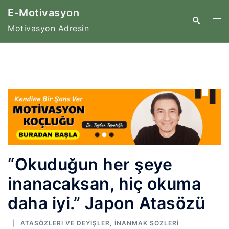
İçeriğe
E-Motivasyon
atla
Tog
Search
Motivasyon Adresin
me
“Okuduğun her şeye
inanacaksan, hiç okuma
daha iyi.” Japon Atasözü
ATASÖZLERI VE DEYIŞLER
,
İNANMAK SÖZLERI