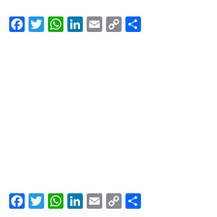
Facebook
Twitter
WhatsApp
LinkedIn
Email
Copy
Share
Link
Facebook
Twitter
WhatsApp
LinkedIn
Email
Copy
Share
Link