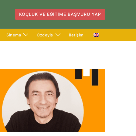
KOÇLUK VE EĞITIME BAŞVURU YAP
Sinema
Özdeyiş
İletişim