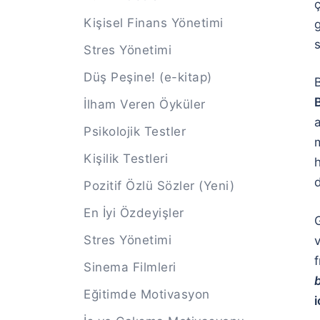
Kişisel Finans Yönetimi
Stres Yönetimi
Düş Peşine! (e-kitap)
B
İlham Veren Öyküler
Psikolojik Testler
m
Kişilik Testleri
h
Pozitif Özlü Sözler (Yeni)
En İyi Özdeyişler
G
Stres Yönetimi
v
Sinema Filmleri
b
Eğitimde Motivasyon
i