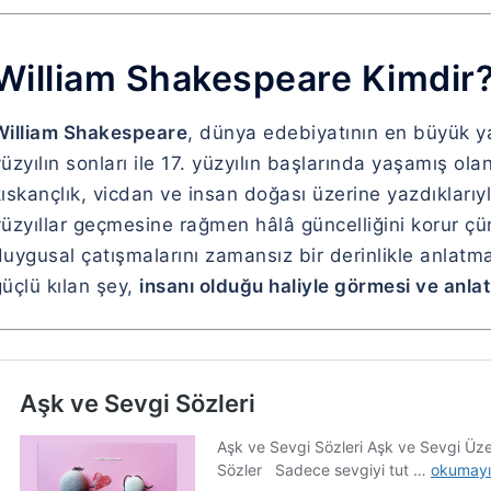
William Shakespeare Kimdir
William Shakespeare
, dünya edebiyatının en büyük ya
üzyılın sonları ile 17. yüzyılın başlarında yaşamış ol
ıskançlık, vicdan ve insan doğası üzerine yazdıklarıyl
yüzyıllar geçmesine rağmen hâlâ güncelliğini korur ç
duygusal çatışmalarını zamansız bir derinlikle anlatm
üçlü kılan şey,
insanı olduğu haliyle görmesi ve anla