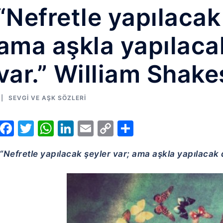
“Nefretle yapılacak
ama aşkla yapılaca
var.” William Shak
SEVGI VE AŞK SÖZLERI
Facebook
Twitter
WhatsApp
LinkedIn
Email
Copy
Share
Link
“Nefretle yapılacak şeyler var; ama aşkla yapılacak