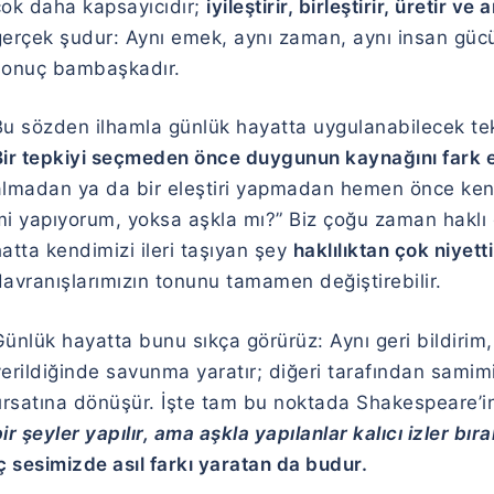
çok daha kapsayıcıdır;
iyileştirir, birleştirir, üretir ve
gerçek şudur: Aynı emek, aynı zaman, aynı insan güc
sonuç bambaşkadır.
u sözden ilhamla günlük hayatta uygulanabilecek tek 
Bir tepkiyi seçmeden önce duygunun kaynağını fark e
almadan ya da bir eleştiri yapmadan hemen önce kend
i yapıyorum, yoksa aşkla mı?” Biz çoğu zaman haklı olm
atta kendimizi ileri taşıyan şey
haklılıktan çok niyetti
davranışlarımızın tonunu tamamen değiştirebilir.
ünlük hayatta bunu sıkça görürüz: Aynı geri bildirim, bi
erildiğinde savunma yaratır; diğeri tarafından samimi
fırsatına dönüşür. İşte tam bu noktada Shakespeare’
ir şeyler yapılır, ama aşkla yapılanlar kalıcı izler bıra
ç sesimizde asıl farkı yaratan da budur.