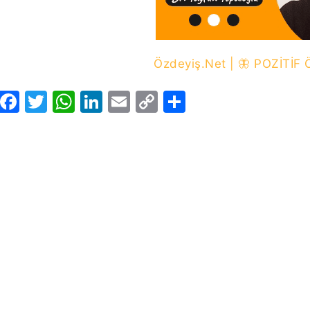
Özdeyiş.Net | 🦋 POZİTİ
Facebook
Twitter
WhatsApp
LinkedIn
Email
Copy
Share
Link