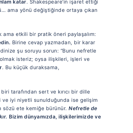
 anlam katar
. Shakespeare’in işaret ettiği
ü… ama yönü değiştiğinde ortaya çıkan
ama etkili bir pratik öneri paylaşalım:
din.
Birine cevap yazmadan, bir karar
inize şu soruyu sorun: “Bunu nefretle
ak isteriz; oysa ilişkileri, işleri ve
r
. Bu küçük duraksama,
ri tarafından sert ve kırıcı bir dille
 ve iyi niyetli sunulduğunda ise gelişim
in sözü ete kemiğe bürünür.
Nefretle de
kır.
Bizim dünyamızda, ilişkilerimizde ve