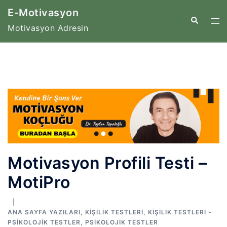
İçeriğe
E-Motivasyon
atla
Tog
Search
Motivasyon Adresin
me
Motivasyon Profili Testi –
MotiPro
ANA SAYFA YAZILARI
,
KIŞILIK TESTLERI
,
KIŞILIK TESTLERI -
PSIKOLOJIK TESTLER
,
PSIKOLOJIK TESTLER