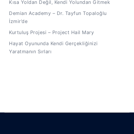
Kısa Yoldan Değil, Kendi Yolundan Gitmek
Demian Academy – Dr. Tayfun Topaloğlu
İzmir’de
Kurtuluş Projesi – Project Hail Mary
Hayat Oyununda Kendi Gerçekliğinizi
Yaratmanın Sırları