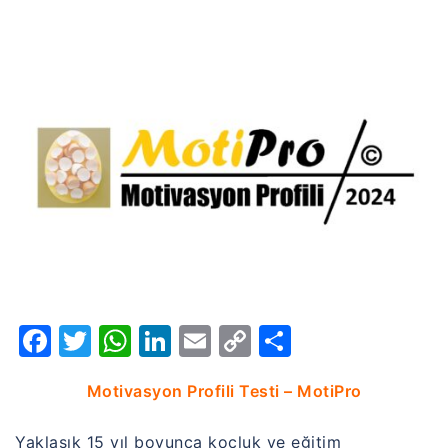
Facebook
Twitter
WhatsApp
LinkedIn
Email
Copy
Share
Link
Motivasyon Profili Testi – MotiPro
Yaklaşık 15 yıl boyunca koçluk ve eğitim