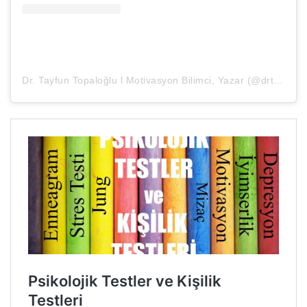
Dr. Tayfun Topaloğlu l Motivasyon Bilimci, Yazar (@drtayfuntopaloglu)’in paylaştığı bir gönderi