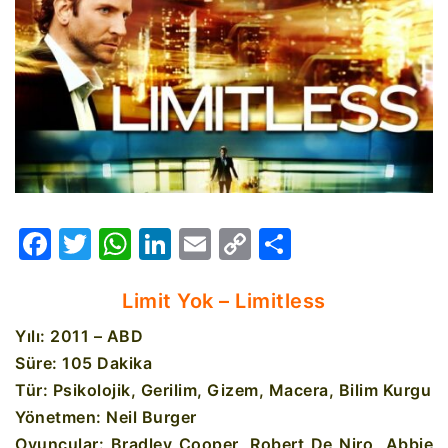
Facebook
Twitter
WhatsApp
LinkedIn
Email
Copy
Share
Link
Limit Yok – Limitless
Yılı: 2011 – ABD
Süre: 105 Dakika
Tür: Psikolojik, Gerilim, Gizem, Macera, Bilim Kurgu
Yönetmen: Neil Burger
Oyuncular: Bradley Cooper,
Robert De Niro,
Abbie