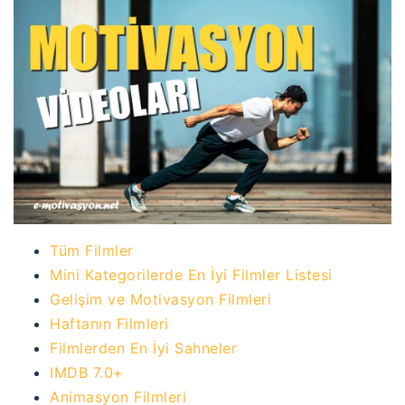
Tüm Filmler
Mini Kategorilerde En İyi Filmler Listesi
Gelişim ve Motivasyon Filmleri
Haftanın Filmleri
Filmlerden En İyi Sahneler
IMDB 7.0+
Animasyon Filmleri