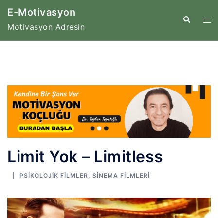
İçeriğe
E-Motivasyon
atla
Tog
Search
Motivasyon Adresin
me
Limit Yok – Limitless
PSIKOLOJIK FILMLER
,
SINEMA FILMLERI