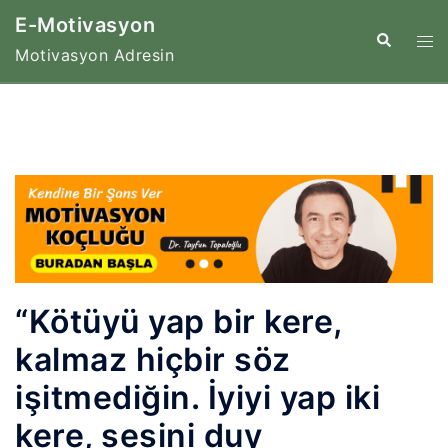
İçeriğe
E-Motivasyon
atla
Tog
Search
Motivasyon Adresin
me
“Kötüyü yap bir kere,
kalmaz hiçbir söz
işitmediğin. İyiyi yap iki
kere, sesini duy