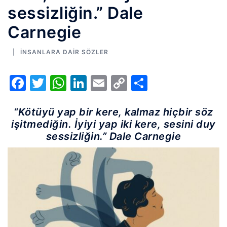
sessizliğin.” Dale
Carnegie
İNSANLARA DAIR SÖZLER
Facebook
Twitter
WhatsApp
LinkedIn
Email
Copy
Share
Link
“Kötüyü yap bir kere, kalmaz hiçbir söz
işitmediğin. İyiyi yap iki kere, sesini duy
sessizliğin.” Dale Carnegie