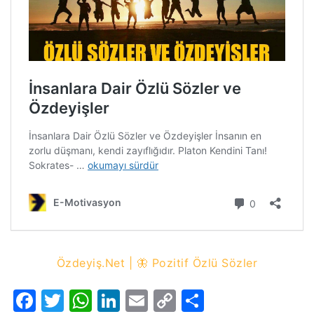
Özdeyiş.Net | 🦋 Pozitif Özlü Sözler
Facebook
Twitter
WhatsApp
LinkedIn
Email
Copy
Share