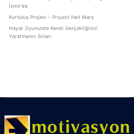
İzmir’de
Kurtuluş Projesi – Project Hail Mary
Hayat Oyununda Kendi Gerçekliğinizi
Yaratmanın Sırları