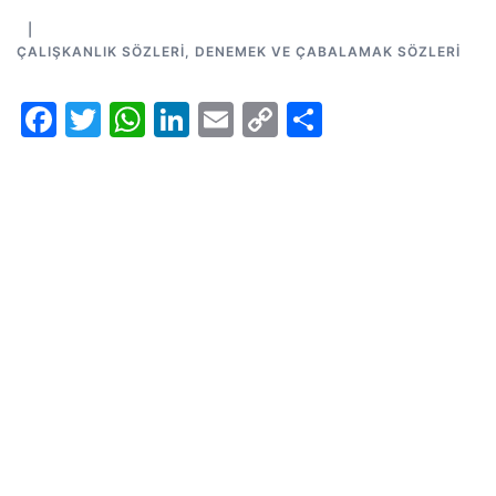
ÇALIŞKANLIK SÖZLERI
,
DENEMEK VE ÇABALAMAK SÖZLERI
Facebook
Twitter
WhatsApp
LinkedIn
Email
Copy
Share
Link