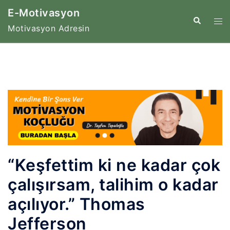
İçeriğe
E-Motivasyon
atla
Tog
Search
Motivasyon Adresin
me
“Keşfettim ki ne kadar çok
çalışırsam, talihim o kadar
açılıyor.” Thomas
Jefferson