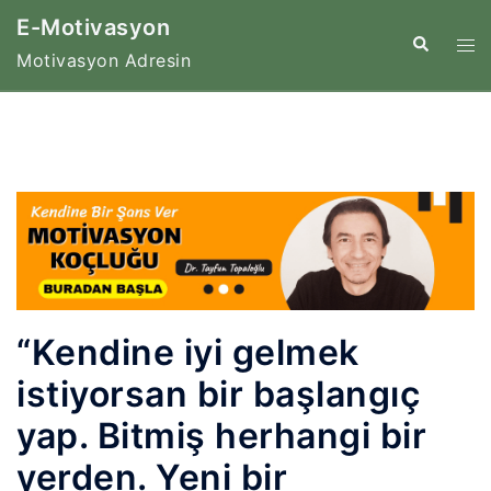
İçeriğe
E-Motivasyon
atla
Tog
Search
Motivasyon Adresin
me
“Kendine iyi gelmek
istiyorsan bir başlangıç
yap. Bitmiş herhangi bir
yerden. Yeni bir