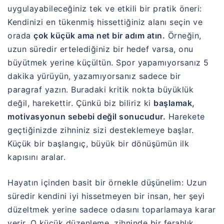
uygulayabileceğiniz tek ve etkili bir pratik öneri:
Kendinizi en tükenmiş hissettiğiniz alanı seçin ve
orada
çok küçük ama net bir adım atın.
Örneğin,
uzun süredir ertelediğiniz bir hedef varsa, onu
büyütmek yerine küçültün. Spor yapamıyorsanız 5
dakika yürüyün, yazamıyorsanız sadece bir
paragraf yazın. Buradaki kritik nokta büyüklük
değil, harekettir. Çünkü biz biliriz ki
başlamak,
motivasyonun sebebi değil sonucudur.
Harekete
geçtiğinizde zihniniz sizi desteklemeye başlar.
Küçük bir başlangıç, büyük bir dönüşümün ilk
kapısını aralar.
Hayatın içinden basit bir örnekle düşünelim: Uzun
süredir kendini iyi hissetmeyen bir insan, her şeyi
düzeltmek yerine sadece odasını toparlamaya karar
verir. O küçük düzenleme, zihninde bir ferahlık