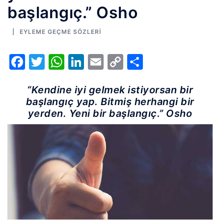
başlangıç.” Osho
EYLEME GEÇME SÖZLERI
Facebook
Twitter
WhatsApp
LinkedIn
Email
Copy
Share
Link
“Kendine iyi gelmek istiyorsan bir
başlangıç yap. Bitmiş herhangi bir
yerden. Yeni bir başlangıç.” Osho