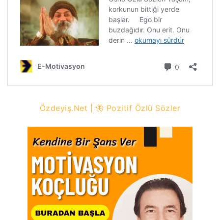
Özdeyiş.Net | 🦋 Pozitif Özlü Sözler