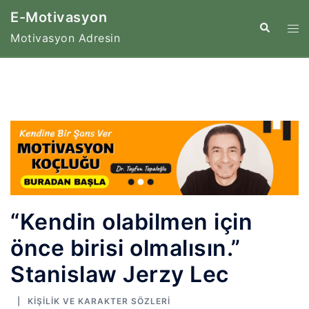
İçeriğe
E-Motivasyon
atla
Tog
Search
Motivasyon Adresin
me
“Kendin olabilmen için
önce birisi olmalısın.”
Stanislaw Jerzy Lec
KIŞILIK VE KARAKTER SÖZLERI