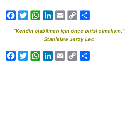
Facebook
Twitter
WhatsApp
LinkedIn
Email
Copy
Share
Link
“Kendin olabilmen için önce birisi olmalısın.”
Stanislaw Jerzy Lec
Facebook
Twitter
WhatsApp
LinkedIn
Email
Copy
Share
Link