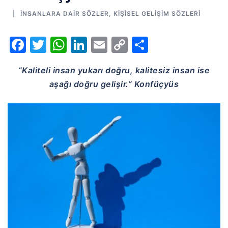
İNSANLARA DAIR SÖZLER
,
KIŞISEL GELIŞIM SÖZLERI
Facebook
Twitter
WhatsApp
LinkedIn
Email
Copy
Share
Link
“Kaliteli insan yukarı doğru, kalitesiz insan ise
aşağı doğru gelişir.” Konfüçyüs