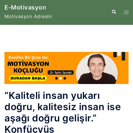
İçeriğe
E-Motivasyon
atla
Tog
Search
Motivasyon Adresin
me
“Kaliteli insan yukarı
doğru, kalitesiz insan ise
aşağı doğru gelişir.”
Konfüçyüs