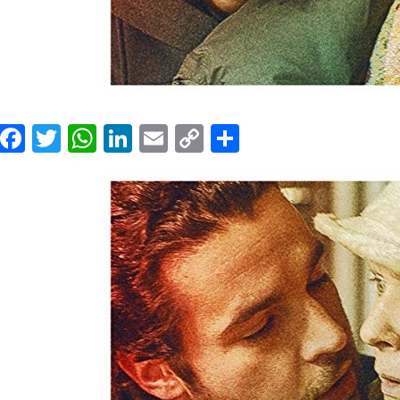
Facebook
Twitter
WhatsApp
LinkedIn
Email
Copy
Share
Link