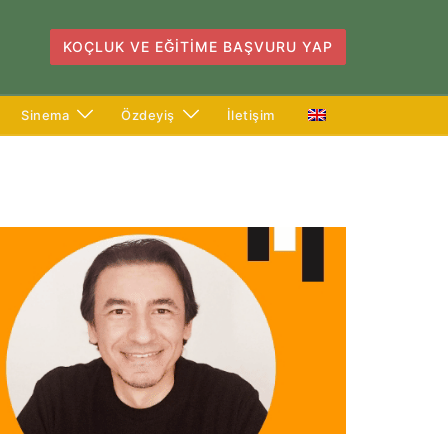
KOÇLUK VE EĞITIME BAŞVURU YAP
Sinema
Özdeyiş
İletişim