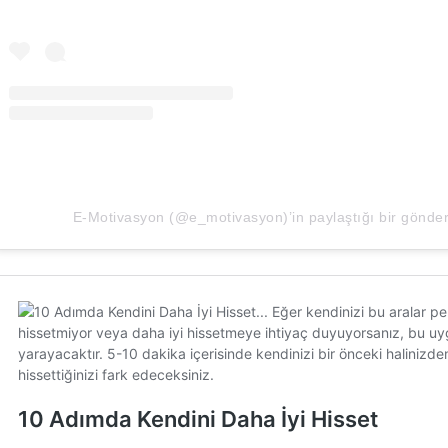
E-Motivasyon (@e_motivasyon)’in paylaştığı bir gönder