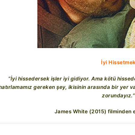
İyi Hissetme
“İyi hissedersek işler iyi gidiyor. Ama kötü hisse
hatırlamamız gereken şey, ikisinin arasında bir yer
zorundayız.”
James White (2015) filminden etk