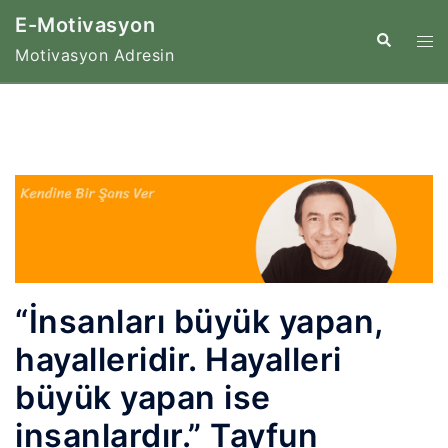
İçeriğe
E-Motivasyon
atla
Tog
Search
Motivasyon Adresin
me
“İnsanları büyük yapan,
hayalleridir. Hayalleri
büyük yapan ise
insanlardır.” Tayfun