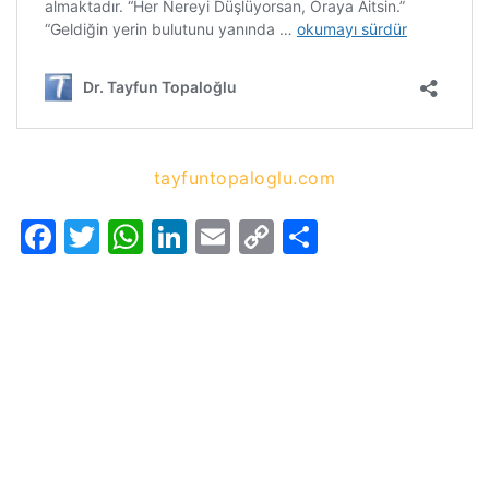
tayfuntopaloglu.com
Facebook
Twitter
WhatsApp
LinkedIn
Email
Copy
Share
Link