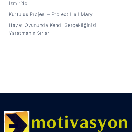
İzmir’de
Kurtuluş Projesi – Project Hail Mary
Hayat Oyununda Kendi Gerçekliğinizi
Yaratmanın Sırları