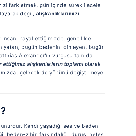
zi fark etmek, gün içinde sürekli acele
layarak değil,
alışkanlıklarımızı
 insanı hayal ettiğimizde, genellikle
en yatan, bugün bedenini dinleyen, bugün
Matthias Alexander’ın vurgusu tam da
ettiğimiz alışkanlıkların toplamı olarak
tığımızda, gelecek de yönünü değiştirmeye
r?
üşünürdür. Kendi yaşadığı ses ve beden
ği
, beden-zihin farkındalığı, duruş, nefes