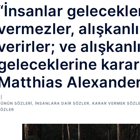
“İnsanlar gelecekle
vermezler, alışkanlı
verirler; ve alışkanl
geleceklerine karar 
Matthias Alexande
GÜNÜN SÖZLERI
,
İNSANLARA DAIR SÖZLER
,
KARAR VERMEK SÖZLE
SÖZLER