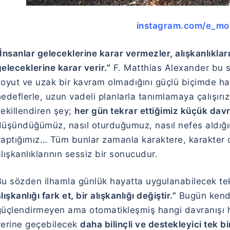
instagram.com/e_mo
İnsanlar geleceklerine karar vermezler, alışkanlıkların
eleceklerine karar verir.”
F. Matthias Alexander bu s
soyut ve uzak bir kavram olmadığını güçlü biçimde ha
edeflerle, uzun vadeli planlarla tanımlamaya çalışırı
şekillendiren şey;
her gün tekrar ettiğimiz küçük davr
düşündüğümüz, nasıl oturduğumuz, nasıl nefes aldığımı
yaptığımız… Tüm bunlar zamanla karaktere, karakter
lışkanlıklarının sessiz bir sonucudur.
Bu sözden ilhamla günlük hayatta uygulanabilecek tek
lışkanlığı fark et, bir alışkanlığı değiştir.”
Bugün kendi
güçlendirmeyen ama otomatikleşmiş hangi davranışı 
yerine geçebilecek
daha bilinçli ve destekleyici tek bi