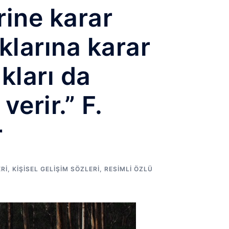
rine karar
klarına karar
ıkları da
verir.” F.
r
RI
,
KIŞISEL GELIŞIM SÖZLERI
,
RESIMLI ÖZLÜ