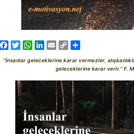
Facebook
Twitter
WhatsApp
LinkedIn
Email
Copy
Share
Link
“İnsanlar geleceklerine karar vermezler, alışkanlıkla
geleceklerine karar verir.” F. 