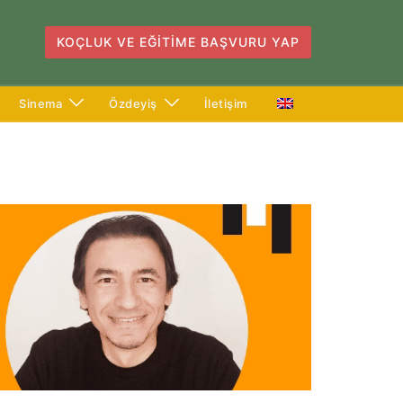
KOÇLUK VE EĞITIME BAŞVURU YAP
Sinema
Özdeyiş
İletişim