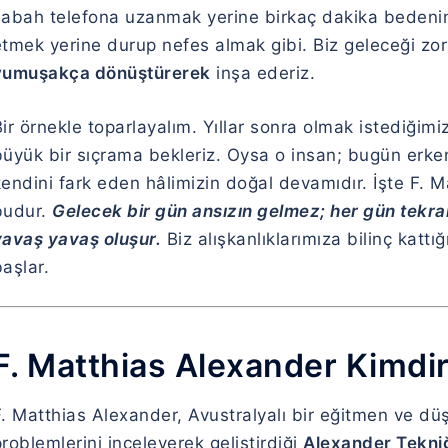
sabah telefona uzanmak yerine birkaç dakika bedenini
etmek yerine durup nefes almak gibi. Biz geleceği zor
yumuşakça dönüştürerek
inşa ederiz.
ir örnekle toparlayalım. Yıllar sonra olmak istediğimiz
büyük bir sıçrama bekleriz. Oysa o insan; bugün erk
kendini fark eden hâlimizin doğal devamıdır. İşte F. 
budur.
Gelecek bir gün ansızın gelmez; her gün tekrar 
yavaş yavaş oluşur.
Biz alışkanlıklarımıza bilinç kat
aşlar.
F. Matthias Alexander Kimdi
F. Matthias Alexander, Avustralyalı bir eğitmen ve d
roblemlerini inceleyerek geliştirdiği
Alexander Tekni