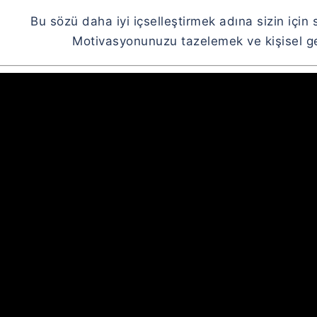
Bu sözü daha iyi içselleştirmek adına sizin için 
Motivasyonunuzu tazelemek ve kişisel gel