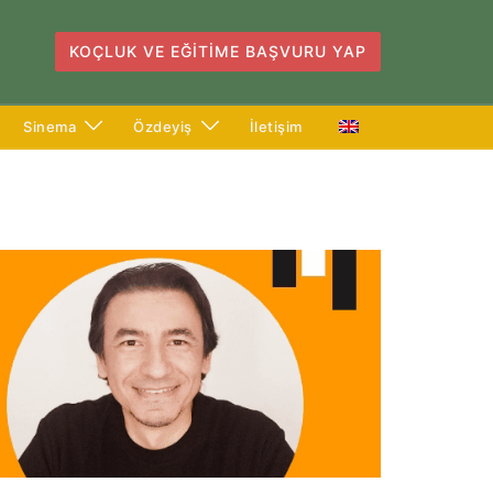
KOÇLUK VE EĞITIME BAŞVURU YAP
Sinema
Özdeyiş
İletişim