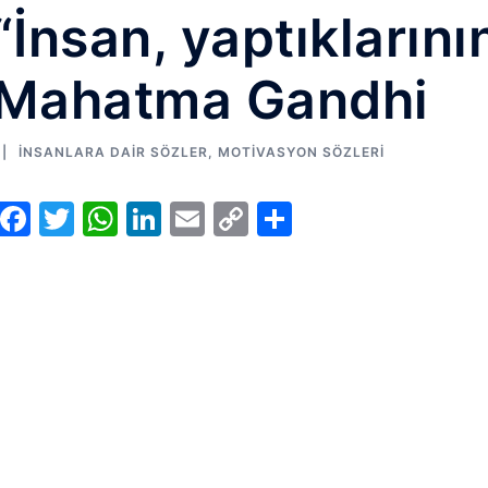
“İnsan, yaptıklarını
Mahatma Gandhi
İNSANLARA DAIR SÖZLER
,
MOTIVASYON SÖZLERI
Facebook
Twitter
WhatsApp
LinkedIn
Email
Copy
Share
Link