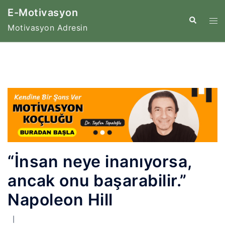
İçeriğe
E-Motivasyon
atla
Tog
Search
Motivasyon Adresin
me
“İnsan neye inanıyorsa,
ancak onu başarabilir.”
Napoleon Hill