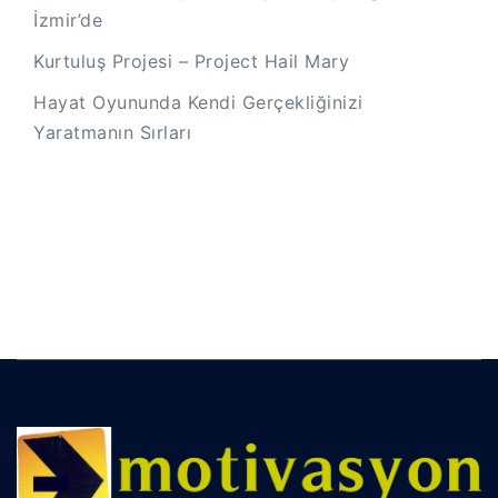
İzmir’de
Kurtuluş Projesi – Project Hail Mary
Hayat Oyununda Kendi Gerçekliğinizi
Yaratmanın Sırları