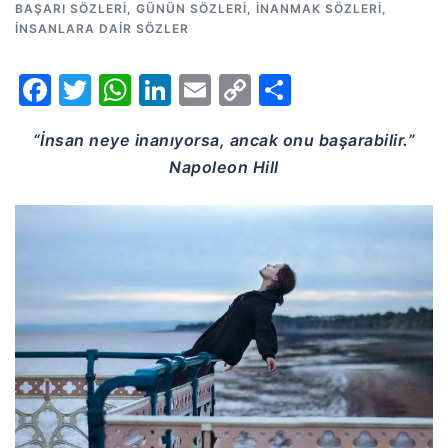
BAŞARI SÖZLERI
,
GÜNÜN SÖZLERI
,
İNANMAK SÖZLERI
,
İNSANLARA DAIR SÖZLER
Facebook
Twitter
WhatsApp
LinkedIn
Email
Copy
Share
Link
“İnsan neye inanıyorsa, ancak onu başarabilir.”
Napoleon Hill