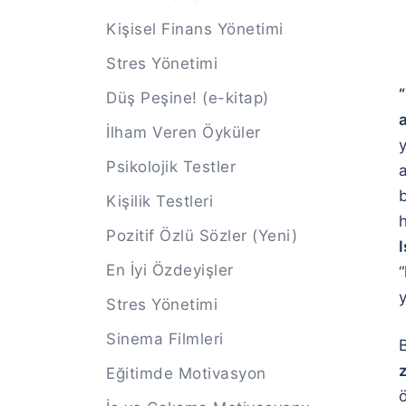
Kişisel Finans Yönetimi
Stres Yönetimi
Düş Peşine! (e-kitap)
a
İlham Veren Öyküler
Psikolojik Testler
a
Kişilik Testleri
h
Pozitif Özlü Sözler (Yeni)
En İyi Özdeyişler
“
y
Stres Yönetimi
Sinema Filmleri
Eğitimde Motivasyon
ö