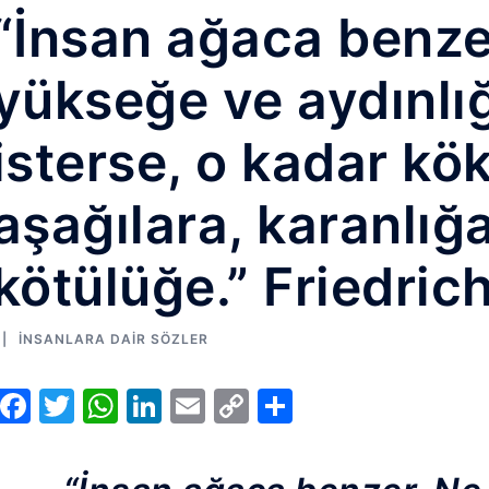
“İnsan ağaca benze
yükseğe ve aydınlı
isterse, o kadar kök
aşağılara, karanlığa
kötülüğe.” Friedric
İNSANLARA DAIR SÖZLER
Facebook
Twitter
WhatsApp
LinkedIn
Email
Copy
Share
Link