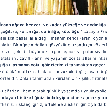
“İnsan ağaca benzer. Ne kadar yükseğe ve aydınlığa ç
şağılara, karanlığa, derinliğe, kötülüğe.”
sözüyle
Fri
yalnızca başarılarla değil, insanın kendi karanlık yö
nlatır. Bir ağacın dalları gökyüzüne uzandıkça kökleri
benzer şekilde büyümek, olgunlaşmak ve potansiyelini 
atalarını, zayıflıklarını ve yaşamın zor taraflarını ink
Işığa ulaşmanın yolu, gölgelerimizi tanımaktan geçer.
kötülük”, mutlaka ahlaki bir bozukluk değil; insan doğa
önleridir. Onları tanımadan kurulan bir kişilik, fırtınal
Bu sözden ilham alarak günlük yaşamda uygulayabilec
zorlayan bir özelliğinizi belirleyip ondan kaçmak yer
fkeniz, kıskançlığınız, erteleme alışkanlığınız ya da 