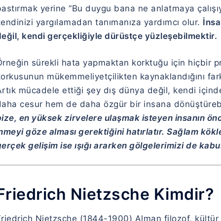
bastırmak yerine “Bu duygu bana ne anlatmaya çalışıy
kendinizi yargılamadan tanımanıza yardımcı olur.
İnsa
eğil, kendi gerçekliğiyle dürüstçe yüzleşebilmektir.
Örneğin sürekli hata yapmaktan korktuğu için hiçbir p
korkusunun mükemmeliyetçilikten kaynaklandığını fark 
rtık mücadele ettiği şey dış dünya değil, kendi içind
daha cesur hem de daha özgür bir insana dönüştürebi
ize, en yüksek zirvelere ulaşmak isteyen insanın önc
inmeyi göze alması gerektiğini hatırlatır. Sağlam kö
erçek gelişim ise ışığı ararken gölgelerimizi de kabu
Friedrich Nietzsche Kimdir?
riedrich Nietzsche (1844-1900) Alman filozof, kültür 