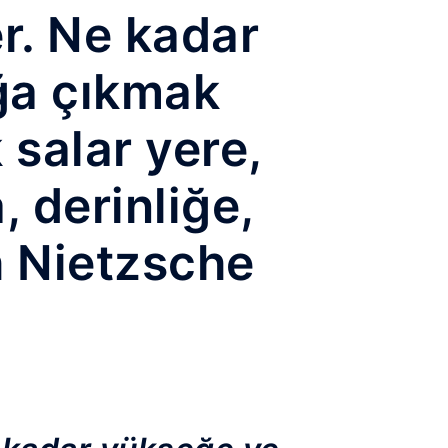
r. Ne kadar
ğa çıkmak
 salar yere,
, derinliğe,
h Nietzsche