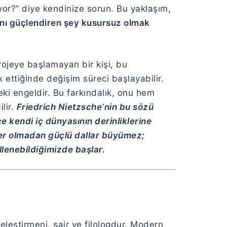
or?” diye kendinize sorun. Bu yaklaşım,
nı güçlendiren şey kusursuz olmak
rojeye başlamayan bir kişi, bu
ettiğinde değişim süreci başlayabilir.
eki engeldir. Bu farkındalık, onu hem
lir.
Friedrich Nietzsche’nin bu sözü
e kendi iç dünyasının derinliklerine
kler olmadan güçlü dallar büyümez;
llenebildiğimizde başlar.
eleştirmeni, şair ve filologdur. Modern