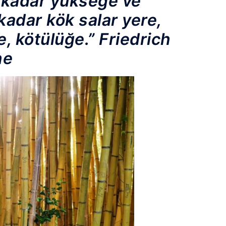
 kadar yükseğe ve
kadar kök salar yere,
e, kötülüğe.” Friedrich
he