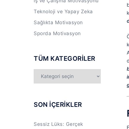
İş ve Çalışma Motivasyonu
Teknoloji ve Yapay Zeka
d
Sağlıkta Motivasyon
Sporda Motivasyon
A
TÜM KATEGORİLER
b
TÜM
KATEGORİLER
g
SON İÇERİKLER
Sessiz Lüks: Gerçek
F