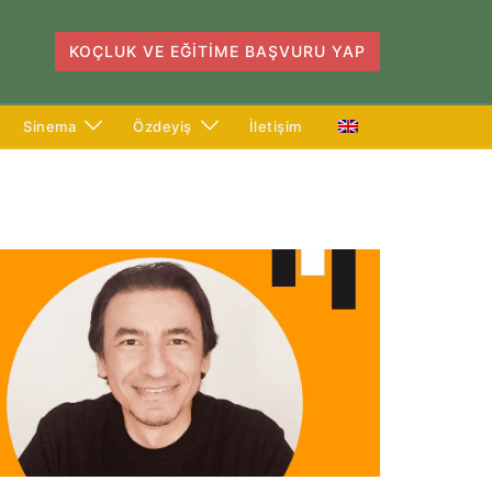
KOÇLUK VE EĞITIME BAŞVURU YAP
Sinema
Özdeyiş
İletişim