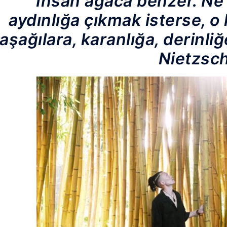
“İnsan ağaca benzer. Ne
aydınlığa çıkmak isterse, o 
aşağılara, karanlığa, derinliğ
Nietzsc