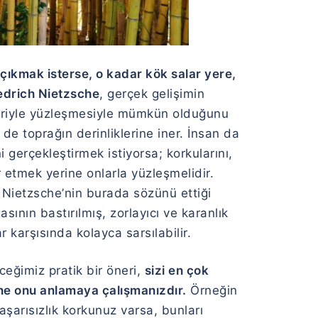
ıkmak isterse, o kadar kök salar yere,
edrich Nietzsche
, gerçek gelişimin
nleriyle yüzleşmesiyle mümkün olduğunu
 de toprağın derinliklerine iner. İnsan da
gerçekleştirmek istiyorsa; korkularını,
âr etmek yerine onlarla yüzleşmelidir.
Nietzsche’nin burada sözünü ettiği
sının bastırılmış, zorlayıcı ve karanlık
ar karşısında kolayca sarsılabilir.
eğimiz pratik bir öneri,
sizi en çok
ine onu anlamaya çalışmanızdır.
Örneğin
başarısızlık korkunuz varsa, bunları